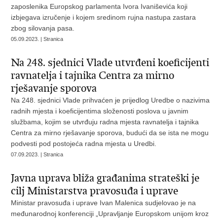
zaposlenika Europskog parlamenta Ivora Ivaniševića koji
izbjegava izručenje i kojem sredinom rujna nastupa zastara
zbog silovanja pasa.
05.09.2023. | Stranica
Na 248. sjednici Vlade utvrđeni koeficijenti
ravnatelja i tajnika Centra za mirno
rješavanje sporova
Na 248. sjednici Vlade prihvaćen je prijedlog Uredbe o nazivima
radnih mjesta i koeficijentima složenosti poslova u javnim
službama, kojim se utvrđuju radna mjesta ravnatelja i tajnika
Centra za mirno rješavanje sporova, budući da se ista ne mogu
podvesti pod postojeća radna mjesta u Uredbi.
07.09.2023. | Stranica
Javna uprava bliža građanima strateški je
cilj Ministarstva pravosuđa i uprave
Ministar pravosuđa i uprave Ivan Malenica sudjelovao je na
međunarodnoj konferenciji „Upravljanje Europskom unijom kroz