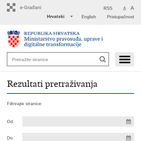
Preskoči
na
A
RSS
A
glavni
Hrvatski
English
Pristupačnost
sadržaj
Rezultati pretraživanja
Filtrirajte stranice:
Od:
Do: