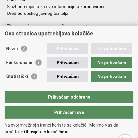
Službeno mjesto za sve informacije o koronavirusu
Ured europskog javnog tužitelja
Poveznice pravosudnog sustava
Ova stranica upotrebljava kolačiće
Portal sudova
Državno odvjetništvo
Nužni
Prihvaćam
Ne prihvaćam
Ured za suzbijanje korupcije i organiziranog kriminaliteta
Državno sudbeno vijeće
Funkcionalni
Prihvaćam
Ne prihvaćam
Državnoodvjetničko vijeće
Pravosudna akademija
Statistički
Prihvaćam
Ne prihvaćam
Hrvatska odvjetnička komora
Hrvatska javnobilježnička komora
Europski pravosudni portal
Prihvaćam odabrane
Prihvaćam sve
Povratak na vrh
Copyright © 2026 Ministarstvo pravosuđa, uprave i digitalne
Na ovoj mrežnoj stranci koriste se kolačići. Molimo Vas da
transformacije Republike Hrvatske.
Uvjeti korištenja
.
Izjava o
pročitate
Obavijest o kolačićima.
pristupačnosti
.