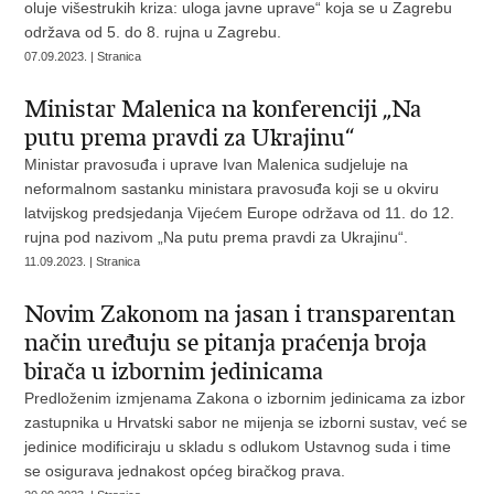
oluje višestrukih kriza: uloga javne uprave“ koja se u Zagrebu
održava od 5. do 8. rujna u Zagrebu.
07.09.2023. | Stranica
Ministar Malenica na konferenciji „Na
putu prema pravdi za Ukrajinu“
Ministar pravosuđa i uprave Ivan Malenica sudjeluje na
neformalnom sastanku ministara pravosuđa koji se u okviru
latvijskog predsjedanja Vijećem Europe održava od 11. do 12.
rujna pod nazivom „Na putu prema pravdi za Ukrajinu“.
11.09.2023. | Stranica
Novim Zakonom na jasan i transparentan
način uređuju se pitanja praćenja broja
birača u izbornim jedinicama
Predloženim izmjenama Zakona o izbornim jedinicama za izbor
zastupnika u Hrvatski sabor ne mijenja se izborni sustav, već se
jedinice modificiraju u skladu s odlukom Ustavnog suda i time
se osigurava jednakost općeg biračkog prava.