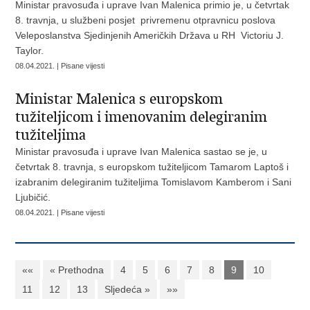
Ministar pravosuđa i uprave Ivan Malenica primio je, u četvrtak
8. travnja, u službeni posjet privremenu otpravnicu poslova
Veleposlanstva Sjedinjenih Američkih Država u RH Victoriu J.
Taylor.
08.04.2021. | Pisane vijesti
Ministar Malenica s europskom
tužiteljicom i imenovanim delegiranim
tužiteljima
Ministar pravosuđa i uprave Ivan Malenica sastao se je, u
četvrtak 8. travnja, s europskom tužiteljicom Tamarom Laptoš i
izabranim delegiranim tužiteljima Tomislavom Kamberom i Sani
Ljubičić.
08.04.2021. | Pisane vijesti
««
« Prethodna
4
5
6
7
8
9
10
11
12
13
Sljedeća »
»»