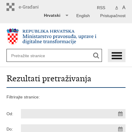
Preskoči
na
A
RSS
A
glavni
Hrvatski
English
Pristupačnost
sadržaj
Rezultati pretraživanja
Filtrirajte stranice:
Od:
Do: