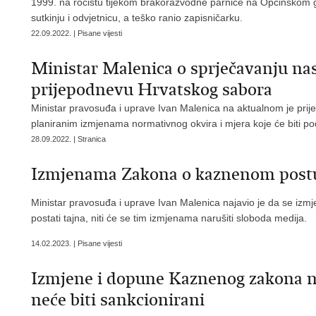
1999. na ročištu tijekom brakorazvodne parnice na Općinskom
sutkinju i odvjetnicu, a teško ranio zapisničarku.
22.09.2022. | Pisane vijesti
Ministar Malenica o sprječavanju na
prijepodnevu Hrvatskog sabora
Ministar pravosuđa i uprave Ivan Malenica na aktualnom je pri
planiranim izmjenama normativnog okvira i mjera koje će biti po
28.09.2022. | Stranica
Izmjenama Zakona o kaznenom postup
Ministar pravosuđa i uprave Ivan Malenica najavio je da se i
postati tajna, niti će se tim izmjenama narušiti sloboda medija.
14.02.2023. | Pisane vijesti
Izmjene i dopune Kaznenog zakona ne
neće biti sankcionirani