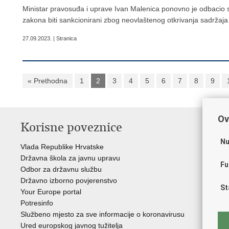
Ministar pravosuđa i uprave Ivan Malenica ponovno je odbacio
zakona biti sankcionirani zbog neovlaštenog otkrivanja sadržaja d
27.09.2023. | Stranica
« Prethodna
1
2
3
4
5
6
7
8
9
Ov
Korisne poveznice
P
Nu
Vlada Republike Hrvatske
Por
Državna škola za javnu upravu
Drž
Fu
Odbor za državnu službu
Ure
Državno izborno povjerenstvo
Drž
St
Your Europe portal
Drž
Potresinfo
Pra
Službeno mjesto za sve informacije o koronavirusu
Hrv
Ured europskog javnog tužitelja
Hrv