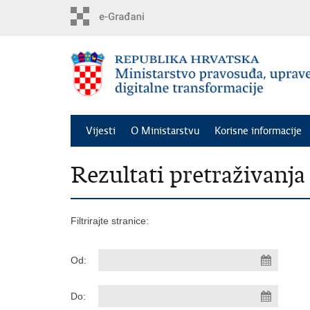
Preskoči
na
glavni
sadržaj
Vijesti
O Ministarstvu
Korisne informacije
Rezultati pretraživanja
Filtrirajte stranice:
Od:
Do: