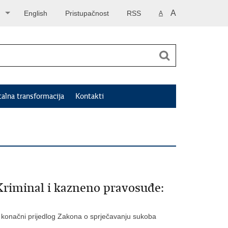
A
English
Pristupačnost
RSS
A
talna transformacija
Kontakti
Kriminal i kazneno pravosuđe:
 konačni prijedlog Zakona o sprječavanju sukoba