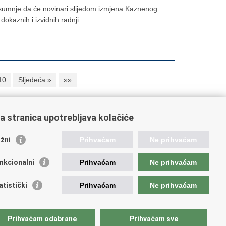
 sumnje da će novinari slijedom izmjena Kaznenog
okaznih i izvidnih radnji.
10
Sljedeća »
»»
a stranica upotrebljava kolačiće
oveznice pravosudnog sustava
žni
Prihvaćam
Ne prihvaćam
tal sudova
avno odvjetništvo
nkcionalni
Prihvaćam
Ne prihvaćam
d za suzbijanje korupcije i organiziranog kriminaliteta
avno sudbeno vijeće
atistički
Prihvaćam
Ne prihvaćam
avnoodvjetničko vijeće
vosudna akademija
atska odvjetnička komora
Prihvaćam odabrane
Prihvaćam sve
atska javnobilježnička komora