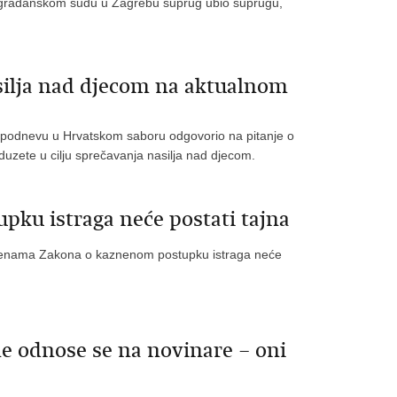
 građanskom sudu u Zagrebu suprug ubio suprugu,
silja nad djecom na aktualnom
jepodnevu u Hrvatskom saboru odgovorio na pitanje o
duzete u cilju sprečavanja nasilja nad djecom.
ku istraga neće postati tajna
zmjenama Zakona o kaznenom postupku istraga neće
 odnose se na novinare – oni