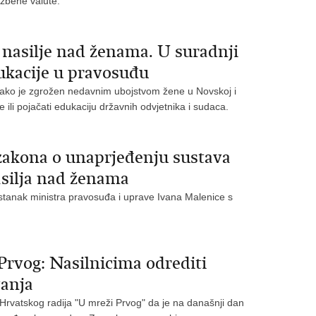
žbene valute.
nasilje nad ženama. U suradnji
ukacije u pravosuđu
k kako je zgrožen nedavnim ubojstvom žene u Novskoj i
 ili pojačati edukaciju državnih odvjetnika i sudaca.
zakona o unaprjeđenju sustava
nasilja nad ženama
astanak ministra pravosuđa i uprave Ivana Malenice s
Prvog: Nasilnicima odrediti
vanja
 Hrvatskog radija "U mreži Prvog" da je na današnji dan