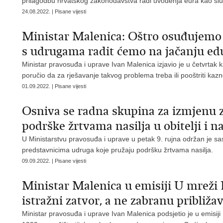
prilagodbu hrvatskog zakonodavstva radi uvođenja eura kao slu
24.08.2022. | Pisane vijesti
Ministar Malenica: Oštro osuđujemo 
s udrugama radit ćemo na jačanju ed
Ministar pravosuđa i uprave Ivan Malenica izjavio je u četvrta
poručio da za rješavanje takvog problema treba ili pooštriti kazne
01.09.2022. | Pisane vijesti
Osniva se radna skupina za izmjenu 
podrške žrtvama nasilja u obitelji i 
U Ministarstvu pravosuđa i uprave u petak 9. rujna održan je s
predstavnicima udruga koje pružaju podršku žrtvama nasilja.
09.09.2022. | Pisane vijesti
Ministar Malenica u emisiji U mreži 
istražni zatvor, a ne zabranu približa
Ministar pravosuđa i uprave Ivan Malenica podsjetio je u emisiji