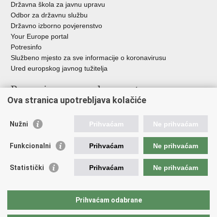
Državna škola za javnu upravu
Odbor za državnu službu
Državno izborno povjerenstvo
Your Europe portal
Potresinfo
Službeno mjesto za sve informacije o koronavirusu
Ured europskog javnog tužitelja
Poveznice pravosudnog sustava
Ova stranica upotrebljava kolačiće
Portal sudova
Državno odvjetništvo
Nužni
Prihvaćam
Ne prihvaćam
Ured za suzbijanje korupcije i organiziranog kriminaliteta
Državno sudbeno vijeće
Funkcionalni
Prihvaćam
Ne prihvaćam
Državnoodvjetničko vijeće
Pravosudna akademija
Statistički
Prihvaćam
Ne prihvaćam
Hrvatska odvjetnička komora
Hrvatska javnobilježnička komora
Europski pravosudni portal
Prihvaćam odabrane