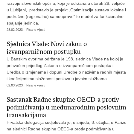
razvoju slovenskih općina, koja je održana u utorak 28. veljače
u Ljubljani, predstavio je projekt „Optimizacija sustava lokalne i
područne (regionalne) samouprave“ te model za funkcionalno
spajanje jedinica.
28.02.2023. | Pisane vijesti
Sjednica Vlade: Novi zakon o
izvanparničnom postupku
U Banskim dvorima održana je 198. sjednica Vlade na kojoj je
prihvaćen prijedlog Zakona o izvanparničnom postupku i
Uredba o izmjenama i dopuni Uredbe o nazivima radnih mjesta
i koeficijentima složenosti poslova u javnim službama.
02.03.2023. | Pisane vijesti
Sastanak Radne skupine OECD-a protiv
podmićivanja u međunarodnim poslovnim
transakcijama
Hrvatska delegacija sudjelovala je, u srijedu, 8. ožujka, u Parizu
na sjednici Radne skupine OECD-a protiv podmićivanja u