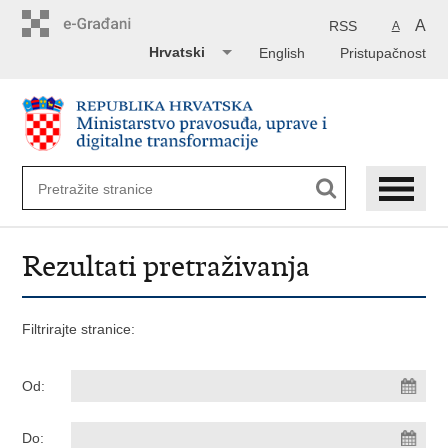
Preskoči
na
A
RSS
A
glavni
Hrvatski
English
Pristupačnost
sadržaj
Rezultati pretraživanja
Filtrirajte stranice:
Od:
Do: