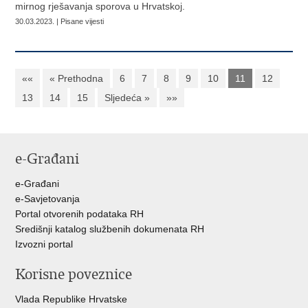
mirnog rješavanja sporova u Hrvatskoj.
30.03.2023. | Pisane vijesti
««
« Prethodna
6
7
8
9
10
11
12
13
14
15
Sljedeća »
»»
e-Građani
e-Građani
e-Savjetovanja
Portal otvorenih podataka RH
Središnji katalog službenih dokumenata RH
Izvozni portal
Korisne poveznice
Vlada Republike Hrvatske