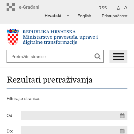
Preskoči
na
A
RSS
A
glavni
Hrvatski
English
Pristupačnost
sadržaj
Rezultati pretraživanja
Filtrirajte stranice:
Od:
Do: