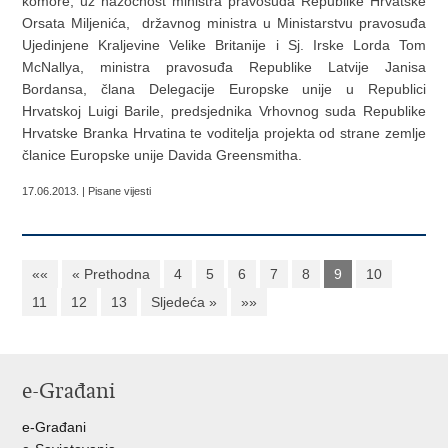
komore, uz nazočnost ministra pravosuđa Republike Hrvatske
Orsata Miljenića, državnog ministra u Ministarstvu pravosuđa
Ujedinjene Kraljevine Velike Britanije i Sj. Irske Lorda Tom
McNallya, ministra pravosuđa Republike Latvije Janisa
Bordansa, člana Delegacije Europske unije u Republici
Hrvatskoj Luigi Barile, predsjednika Vrhovnog suda Republike
Hrvatske Branka Hrvatina te voditelja projekta od strane zemlje
članice Europske unije Davida Greensmitha.
17.06.2013. | Pisane vijesti
««
« Prethodna
4
5
6
7
8
9
10
11
12
13
Sljedeća »
»»
e-Građani
e-Građani