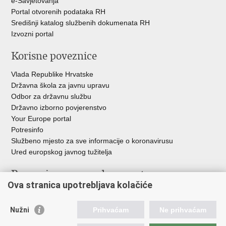
e-Savjetovanja
Portal otvorenih podataka RH
Središnji katalog službenih dokumenata RH
Izvozni portal
Korisne poveznice
Vlada Republike Hrvatske
Državna škola za javnu upravu
Odbor za državnu službu
Državno izborno povjerenstvo
Your Europe portal
Potresinfo
Službeno mjesto za sve informacije o koronavirusu
Ured europskog javnog tužitelja
Poveznice pravosudnog sustava
Ova stranica upotrebljava kolačiće
Portal sudova
Državno odvjetništvo
Nužni
Prihvaćam
Ne prihvaćam
Ured za suzbijanje korupcije i organiziranog kriminaliteta
Državno sudbeno vijeće