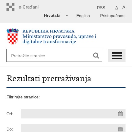
Preskoči
na
A
RSS
A
glavni
Hrvatski
English
Pristupačnost
sadržaj
Rezultati pretraživanja
Filtrirajte stranice:
Od:
Do: