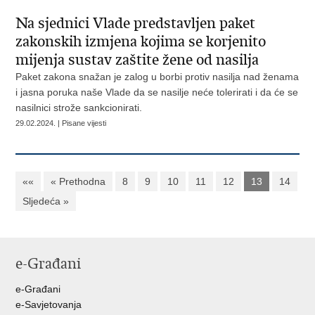
Na sjednici Vlade predstavljen paket
zakonskih izmjena kojima se korjenito
mijenja sustav zaštite žene od nasilja
Paket zakona snažan je zalog u borbi protiv nasilja nad ženama
i jasna poruka naše Vlade da se nasilje neće tolerirati i da će se
nasilnici strože sankcionirati.
29.02.2024. | Pisane vijesti
««
« Prethodna
8
9
10
11
12
13
14
Sljedeća »
e-Građani
e-Građani
e-Savjetovanja