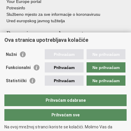
Your Europe portal
Potresinfo
Službeno mjesto za sve informacije o koronavirusu
Ured europskog javnog tužitelja
Poveznice pravosudnog sustava
Ova stranica upotrebljava kolačiće
Portal sudova
Državno odvjetništvo
Nužni
Prihvaćam
Ne prihvaćam
Ured za suzbijanje korupcije i organiziranog kriminaliteta
Državno sudbeno vijeće
Funkcionalni
Prihvaćam
Ne prihvaćam
Državnoodvjetničko vijeće
Pravosudna akademija
Statistički
Prihvaćam
Ne prihvaćam
Hrvatska odvjetnička komora
Hrvatska javnobilježnička komora
Europski pravosudni portal
Prihvaćam odabrane
Prihvaćam sve
Povratak na vrh
Copyright © 2026 Ministarstvo pravosuđa, uprave i digitalne
Na ovoj mrežnoj stranci koriste se kolačići. Molimo Vas da