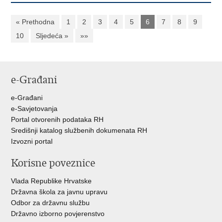
« Prethodna
1
2
3
4
5
6
7
8
9
10
Sljedeća »
»»
e-Građani
e-Građani
e-Savjetovanja
Portal otvorenih podataka RH
Središnji katalog službenih dokumenata RH
Izvozni portal
Korisne poveznice
Vlada Republike Hrvatske
Državna škola za javnu upravu
Odbor za državnu službu
Državno izborno povjerenstvo