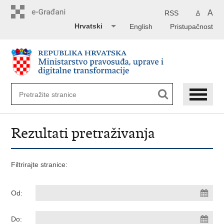
Preskoči
na
A
RSS
A
glavni
Hrvatski
English
Pristupačnost
sadržaj
Rezultati pretraživanja
Filtrirajte stranice:
Od:
Do: