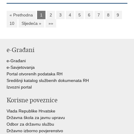
« Prethodna
1
2
3
4
5
6
7
8
9
10
Sljedeća »
»»
e-Građani
e-Građani
e-Savjetovanja
Portal otvorenih podataka RH
Središnji katalog službenih dokumenata RH
Izvozni portal
Korisne poveznice
Vlada Republike Hrvatske
Državna škola za javnu upravu
Odbor za državnu službu
Državno izborno povjerenstvo