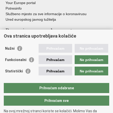
Your Europe portal
Potresinfo
Službeno mjesto za sve informacije o koronavirusu
Ured europskog javnog tužitelja
Poveznice pravosudnog sustava
Ova stranica upotrebljava kolačiće
Portal sudova
Državno odvjetništvo
Nužni
Prihvaćam
Ne prihvaćam
Ured za suzbijanje korupcije i organiziranog kriminaliteta
Državno sudbeno vijeće
Funkcionalni
Prihvaćam
Ne prihvaćam
Državnoodvjetničko vijeće
Pravosudna akademija
Statistički
Prihvaćam
Ne prihvaćam
Hrvatska odvjetnička komora
Hrvatska javnobilježnička komora
Europski pravosudni portal
Prihvaćam odabrane
Prihvaćam sve
Povratak na vrh
Copyright © 2026 Ministarstvo pravosuđa, uprave i digitalne
Na ovoj mrežnoj stranci koriste se kolačići. Molimo Vas da