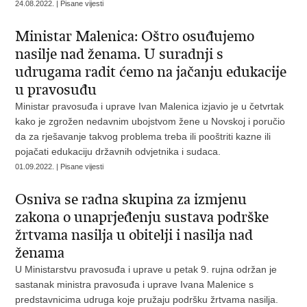
24.08.2022. | Pisane vijesti
Ministar Malenica: Oštro osuđujemo
nasilje nad ženama. U suradnji s
udrugama radit ćemo na jačanju edukacije
u pravosuđu
Ministar pravosuđa i uprave Ivan Malenica izjavio je u četvrtak
kako je zgrožen nedavnim ubojstvom žene u Novskoj i poručio
da za rješavanje takvog problema treba ili pooštriti kazne ili
pojačati edukaciju državnih odvjetnika i sudaca.
01.09.2022. | Pisane vijesti
Osniva se radna skupina za izmjenu
zakona o unaprjeđenju sustava podrške
žrtvama nasilja u obitelji i nasilja nad
ženama
U Ministarstvu pravosuđa i uprave u petak 9. rujna održan je
sastanak ministra pravosuđa i uprave Ivana Malenice s
predstavnicima udruga koje pružaju podršku žrtvama nasilja.