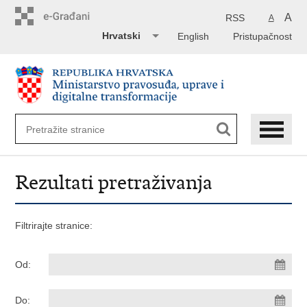
Preskoči
na
A
RSS
A
glavni
Hrvatski
English
Pristupačnost
sadržaj
Rezultati pretraživanja
Filtrirajte stranice:
Od:
Do: