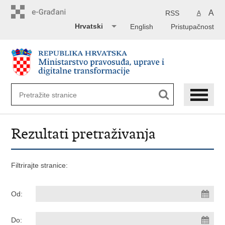
Preskoči
na
A
RSS
A
glavni
Hrvatski
English
Pristupačnost
sadržaj
Rezultati pretraživanja
Filtrirajte stranice:
Od:
Do: