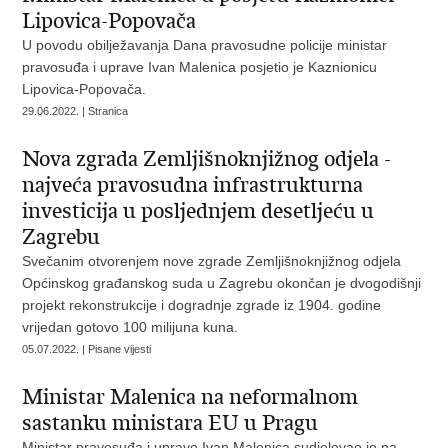
Lipovica-Popovača
U povodu obilježavanja Dana pravosudne policije ministar
pravosuđa i uprave Ivan Malenica posjetio je Kaznionicu
Lipovica-Popovača.
29.06.2022. | Stranica
Nova zgrada Zemljišnoknjižnog odjela -
najveća pravosudna infrastrukturna
investicija u posljednjem desetljeću u
Zagrebu
Svečanim otvorenjem nove zgrade Zemljišnoknjižnog odjela
Općinskog građanskog suda u Zagrebu okončan je dvogodišnji
projekt rekonstrukcije i dogradnje zgrade iz 1904. godine
vrijedan gotovo 100 milijuna kuna.
05.07.2022. | Pisane vijesti
Ministar Malenica na neformalnom
sastanku ministara EU u Pragu
Ministar pravosuđa i uprave Ivan Malenica sudjelovao je na