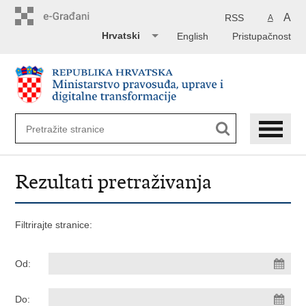
Preskoči
na
A
RSS
A
glavni
Hrvatski
English
Pristupačnost
sadržaj
Rezultati pretraživanja
Filtrirajte stranice:
Od:
Do: