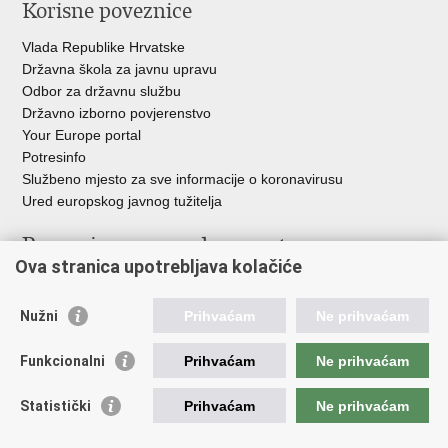
Korisne poveznice
Vlada Republike Hrvatske
Državna škola za javnu upravu
Odbor za državnu službu
Državno izborno povjerenstvo
Your Europe portal
Potresinfo
Službeno mjesto za sve informacije o koronavirusu
Ured europskog javnog tužitelja
Poveznice pravosudnog sustava
Ova stranica upotrebljava kolačiće
Portal sudova
Državno odvjetništvo
Nužni
Prihvaćam
Ne prihvaćam
Ured za suzbijanje korupcije i organiziranog kriminaliteta
Državno sudbeno vijeće
Funkcionalni
Prihvaćam
Ne prihvaćam
Državnoodvjetničko vijeće
Pravosudna akademija
Statistički
Prihvaćam
Ne prihvaćam
Hrvatska odvjetnička komora
Hrvatska javnobilježnička komora