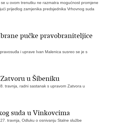
ko se u ovom trenutku ne razmatra mogućnost promjene
jući prijedlog zamjenika predsjednika Vrhovnog suda
brane pučke pravobraniteljice
r pravosuđa i uprave Ivan Malenica susreo se je s
 Zatvoru u Šibeniku
28. travnja, radni sastanak s upravom Zatvora u
skog suda u Vinkovcima
 27. travnja, Odluku o osnivanju Stalne službe