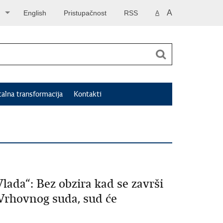
A
English
Pristupačnost
RSS
A
talna transformacija
Kontakti
lada“: Bez obzira kad se završi
Vrhovnog suda, sud će