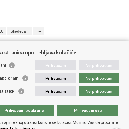
10
Sljedeća »
»»
a stranica upotrebljava kolačiće
oveznice pravosudnog sustava
žni
Prihvaćam
Ne prihvaćam
tal sudova
avno odvjetništvo
nkcionalni
Prihvaćam
Ne prihvaćam
d za suzbijanje korupcije i organiziranog kriminaliteta
avno sudbeno vijeće
atistički
Prihvaćam
Ne prihvaćam
avnoodvjetničko vijeće
vosudna akademija
atska odvjetnička komora
Prihvaćam odabrane
Prihvaćam sve
atska javnobilježnička komora
opski pravosudni portal
ovoj mrežnoj stranci koriste se kolačići. Molimo Vas da pročitate
vijest o kolačićima.