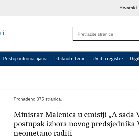
Hrvatski
Pristup informacijama
Istaknute teme
Uvid u registre
Digi
Pronađeno 375 stranica.
Ministar Malenica u emisiji „A sada V
postupak izbora novog predsjednika 
neometano raditi