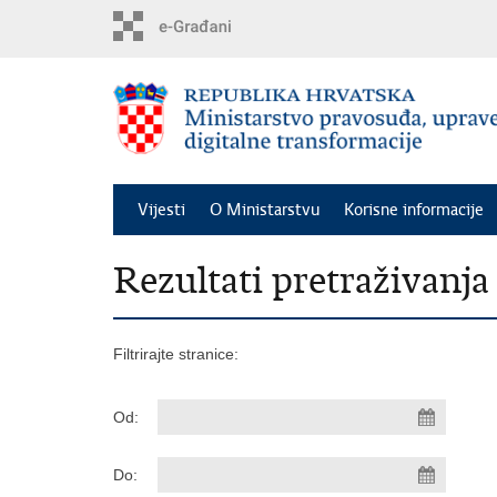
Preskoči
na
glavni
sadržaj
Vijesti
O Ministarstvu
Korisne informacije
Rezultati pretraživanja
Filtrirajte stranice:
Od:
Do: