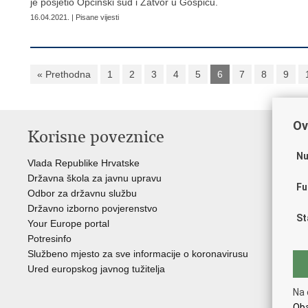
je posjetio Općinski sud i Zatvor u Gospiću.
16.04.2021. | Pisane vijesti
« Prethodna
1
2
3
4
5
6
7
8
9
Ov
Korisne poveznice
P
Nu
Vlada Republike Hrvatske
Por
Državna škola za javnu upravu
Drž
Fu
Odbor za državnu službu
Ure
Državno izborno povjerenstvo
Drž
St
Your Europe portal
Drž
Potresinfo
Pra
Službeno mjesto za sve informacije o koronavirusu
Hrv
Ured europskog javnog tužitelja
Hrv
Eur
Na 
Oba