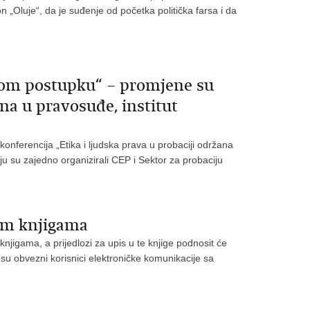
n „Oluje“, da je suđenje od početka politička farsa i da
nom postupku“ – promjene su
na u pravosuđe, institut
nferencija „Etika i ljudska prava u probaciji održana
u su zajedno organizirali CEP i Sektor za probaciju
im knjigama
njigama, a prijedlozi za upis u te knjige podnosit će
ji su obvezni korisnici elektroničke komunikacije sa