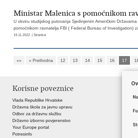
Ministar Malenica s pomoćnikom ra
U okviru studijskog putovanja Sjedinjenim Američkim Državama 
pomoćnikom ravnatelja FBI ( Federal Bureau of Investigation
19.11.2022. | Stranica
««
« Prethodna
12
13
14
15
16
17
1
Ov
Korisne poveznice
P
Nu
Vlada Republike Hrvatske
Por
Državna škola za javnu upravu
Drž
Fu
Odbor za državnu službu
Ure
Državno izborno povjerenstvo
Drž
St
Your Europe portal
Drž
Potresinfo
Pra