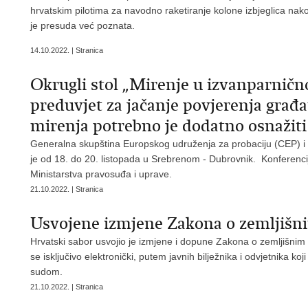
hrvatskim pilotima za navodno raketiranje kolone izbjeglica nako
je presuda već poznata.
14.10.2022. | Stranica
Okrugli stol „Mirenje u izvanparnič
preduvjet za jačanje povjerenja građa
mirenja potrebno je dodatno osnažiti
Generalna skupština Europskog udruženja za probaciju (CEP) i ko
je od 18. do 20. listopada u Srebrenom - Dubrovnik. Konferencij
Ministarstva pravosuđa i uprave.
21.10.2022. | Stranica
Usvojene izmjene Zakona o zemljišn
Hrvatski sabor usvojio je izmjene i dopune Zakona o zemljišnim k
se isključivo elektronički, putem javnih bilježnika i odvjetnika ko
sudom.
21.10.2022. | Stranica