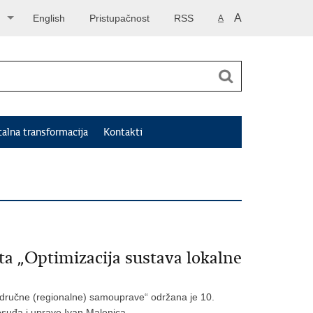
A
English
Pristupačnost
RSS
A
talna transformacija
Kontakti
a „Optimizacija sustava lokalne
područne (regionalne) samouprave“ održana je 10.
vosuđa i uprave Ivan Malenica.