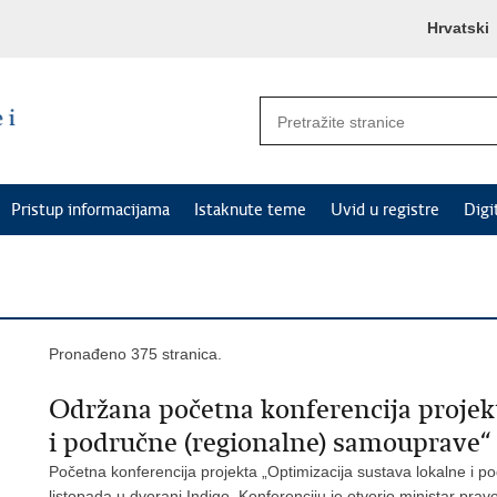
Hrvatski
Pristup informacijama
Istaknute teme
Uvid u registre
Digi
Pronađeno 375 stranica.
Održana početna konferencija projekt
i područne (regionalne) samouprave“
Početna konferencija projekta „Optimizacija sustava lokalne i 
listopada u dvorani Indigo. Konferenciju je otvorio ministar pra