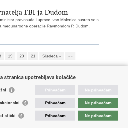
vnatelja FBI-ja Dudom
ministar pravosuđa i uprave Ivan Malenica susreo se s
) za međunarodne operacije Raymondom P. Dudom.
8
19
20
21
Sljedeća »
»»
a stranica upotrebljava kolačiće
oveznice pravosudnog sustava
žni
Prihvaćam
Ne prihvaćam
tal sudova
avno odvjetništvo
nkcionalni
Prihvaćam
Ne prihvaćam
d za suzbijanje korupcije i organiziranog kriminaliteta
avno sudbeno vijeće
atistički
Prihvaćam
Ne prihvaćam
avnoodvjetničko vijeće
vosudna akademija