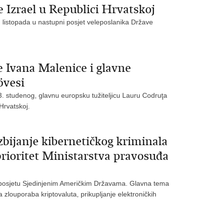
 Izrael u Republici Hrvatskoj
. listopada u nastupni posjet veleposlanika Države
 Ivana Malenice i glavne
övesi
 3. studenog, glavnu europsku tužiteljicu Lauru Codruţa
Hrvatskoj.
bijanje kibernetičkog kriminala
 prioritet Ministarstva pravosuđa
 posjetu Sjedinjenim Američkim Državama. Glavna tema
a zlouporaba kriptovaluta, prikupljanje elektroničkih