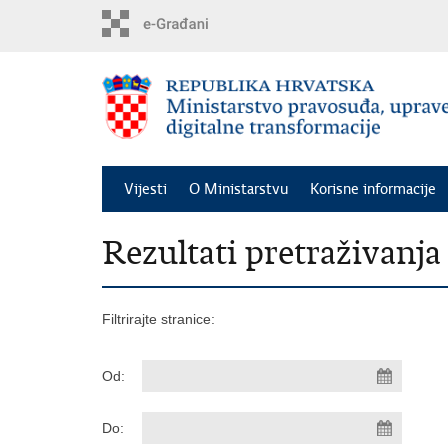
Preskoči
na
glavni
sadržaj
Vijesti
O Ministarstvu
Korisne informacije
Rezultati pretraživanja
Filtrirajte stranice:
Od:
Do: