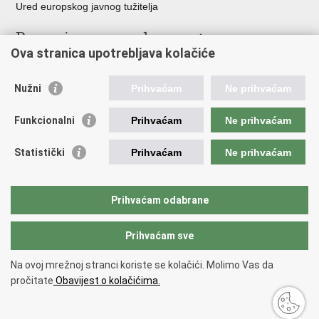
Ured europskog javnog tužitelja
Poveznice pravosudnog sustava
Ova stranica upotrebljava kolačiće
Portal sudova
Državno odvjetništvo
Nužni
Prihvaćam
Ne prihvaćam
Ured za suzbijanje korupcije i organiziranog kriminaliteta
Državno sudbeno vijeće
Funkcionalni
Prihvaćam
Ne prihvaćam
Državnoodvjetničko vijeće
Pravosudna akademija
Statistički
Prihvaćam
Ne prihvaćam
Hrvatska odvjetnička komora
Hrvatska javnobilježnička komora
Europski pravosudni portal
Prihvaćam odabrane
Prihvaćam sve
Povratak na vrh
Copyright © 2026 Ministarstvo pravosuđa, uprave i digitalne
Na ovoj mrežnoj stranci koriste se kolačići. Molimo Vas da
transformacije Republike Hrvatske.
Uvjeti korištenja
.
Izjava o
pročitate
Obavijest o kolačićima.
pristupačnosti
.