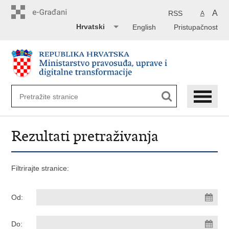
Preskoči
na
A
RSS
A
glavni
Hrvatski
English
Pristupačnost
sadržaj
Rezultati pretraživanja
Filtrirajte stranice:
Od:
Do: