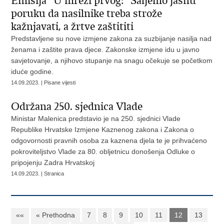
Emisija "U mreži prvog:" Šaljemo jasnu
poruku da nasilnike treba strože
kažnjavati, a žrtve zaštititi
Predstavljene su nove izmjene zakona za suzbijanje nasilja nad
ženama i zaštite prava djece. Zakonske izmjene idu u javno
savjetovanje, a njihovo stupanje na snagu očekuje se početkom
iduće godine.
14.09.2023. | Pisane vijesti
Održana 250. sjednica Vlade
Ministar Malenica predstavio je na 250. sjednici Vlade
Republike Hrvatske Izmjene Kaznenog zakona i Zakona o
odgovornosti pravnih osoba za kaznena djela te je prihvaćeno
pokroviteljstvo Vlade za 80. obljetnicu donošenja Odluke o
pripojenju Zadra Hrvatskoj
14.09.2023. | Stranica
««
« Prethodna
7
8
9
10
11
12
13