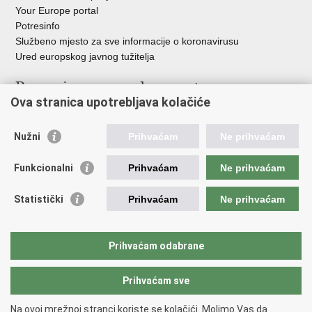
Your Europe portal
Potresinfo
Službeno mjesto za sve informacije o koronavirusu
Ured europskog javnog tužitelja
Poveznice pravosudnog sustava
Ova stranica upotrebljava kolačiće
Portal sudova
Državno odvjetništvo
Nužni
Prihvaćam
Ne prihvaćam
Ured za suzbijanje korupcije i organiziranog kriminaliteta
Državno sudbeno vijeće
Funkcionalni
Prihvaćam
Ne prihvaćam
Državnoodvjetničko vijeće
Pravosudna akademija
Statistički
Prihvaćam
Ne prihvaćam
Hrvatska odvjetnička komora
Hrvatska javnobilježnička komora
Europski pravosudni portal
Prihvaćam odabrane
Prihvaćam sve
Povratak na vrh
Copyright © 2026 Ministarstvo pravosuđa, uprave i digitalne
Na ovoj mrežnoj stranci koriste se kolačići. Molimo Vas da