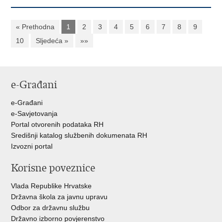
« Prethodna
1
2
3
4
5
6
7
8
9
10
Sljedeća »
»»
e-Građani
e-Građani
e-Savjetovanja
Portal otvorenih podataka RH
Središnji katalog službenih dokumenata RH
Izvozni portal
Korisne poveznice
Vlada Republike Hrvatske
Državna škola za javnu upravu
Odbor za državnu službu
Državno izborno povjerenstvo