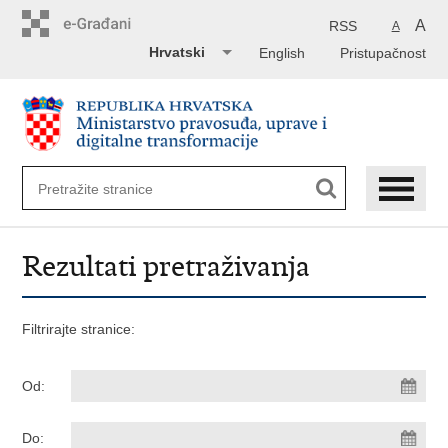
Preskoči
na
A
RSS
A
glavni
Hrvatski
English
Pristupačnost
sadržaj
Rezultati pretraživanja
Filtrirajte stranice:
Od:
Do: