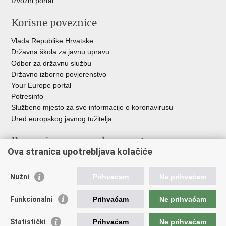
Izvozni portal
Korisne poveznice
Vlada Republike Hrvatske
Državna škola za javnu upravu
Odbor za državnu službu
Državno izborno povjerenstvo
Your Europe portal
Potresinfo
Službeno mjesto za sve informacije o koronavirusu
Ured europskog javnog tužitelja
Poveznice pravosudnog sustava
Ova stranica upotrebljava kolačiće
Portal sudova
Državno odvjetništvo
Nužni
Prihvaćam
Ne prihvaćam
Ured za suzbijanje korupcije i organiziranog kriminaliteta
Državno sudbeno vijeće
Funkcionalni
Prihvaćam
Ne prihvaćam
Državnoodvjetničko vijeće
Pravosudna akademija
Statistički
Prihvaćam
Ne prihvaćam
Hrvatska odvjetnička komora