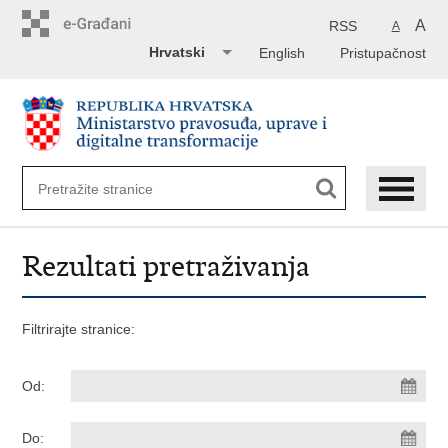
Preskoči
na
A
RSS
A
glavni
Hrvatski
English
Pristupačnost
sadržaj
Rezultati pretraživanja
Filtrirajte stranice:
Od:
Do: