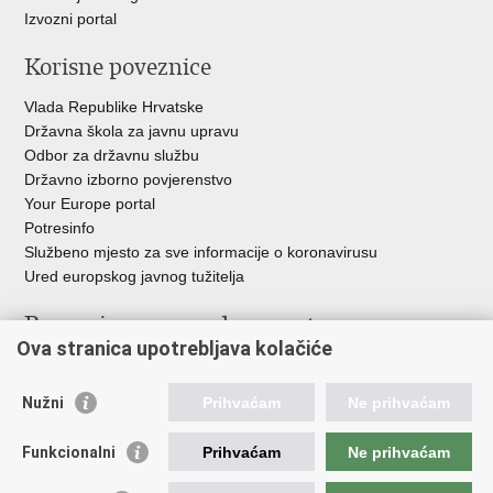
Izvozni portal
Korisne poveznice
Vlada Republike Hrvatske
Državna škola za javnu upravu
Odbor za državnu službu
Državno izborno povjerenstvo
Your Europe portal
Potresinfo
Službeno mjesto za sve informacije o koronavirusu
Ured europskog javnog tužitelja
Poveznice pravosudnog sustava
Ova stranica upotrebljava kolačiće
Portal sudova
Državno odvjetništvo
Nužni
Prihvaćam
Ne prihvaćam
Ured za suzbijanje korupcije i organiziranog kriminaliteta
Državno sudbeno vijeće
Funkcionalni
Prihvaćam
Ne prihvaćam
Državnoodvjetničko vijeće
Pravosudna akademija