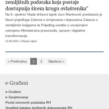
zemljišnih podataka koja postaje
dostupnija širem krugu ovlaštenika“
Na 6. sjednici Vlade državni tajnik Juro Martinović predstavio je
Nacrt prijedloga Zakona o izmjenama i dopunama Zakona o
zemljišnim knjigama te Prijedlog uredbe o unutarnjem
ustrojstvu Ministarstva pravosuđa, uprave i digitalne
transformacije.
13.06.2024. | Pisane vijesti
« Prethodna
1
2
Sljedeća »
e-Građani
e-Građani
e-Savjetovanja
Portal otvorenih podataka RH
Središnji katalog službenih dokumenata RH