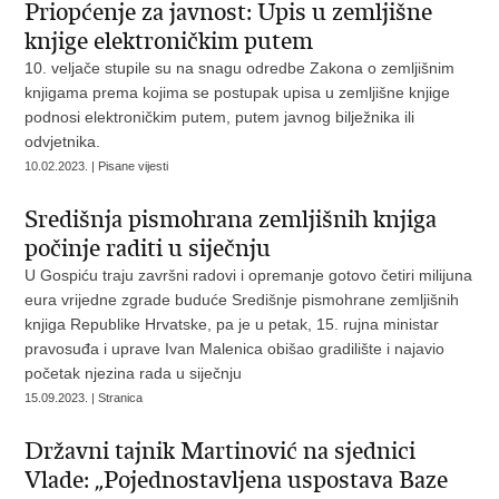
Priopćenje za javnost: Upis u zemljišne
knjige elektroničkim putem
10. veljače stupile su na snagu odredbe Zakona o zemljišnim
knjigama prema kojima se postupak upisa u zemljišne knjige
podnosi elektroničkim putem, putem javnog bilježnika ili
odvjetnika.
10.02.2023. | Pisane vijesti
Središnja pismohrana zemljišnih knjiga
počinje raditi u siječnju
U Gospiću traju završni radovi i opremanje gotovo četiri milijuna
eura vrijedne zgrade buduće Središnje pismohrane zemljišnih
knjiga Republike Hrvatske, pa je u petak, 15. rujna ministar
pravosuđa i uprave Ivan Malenica obišao gradilište i najavio
početak njezina rada u siječnju
15.09.2023. | Stranica
Državni tajnik Martinović na sjednici
Vlade: „Pojednostavljena uspostava Baze