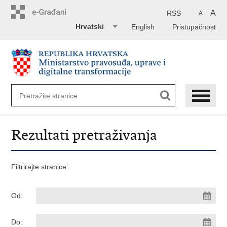
Preskoči
na
A
RSS
A
glavni
Hrvatski
English
Pristupačnost
sadržaj
Rezultati pretraživanja
Filtrirajte stranice:
Od:
Do: