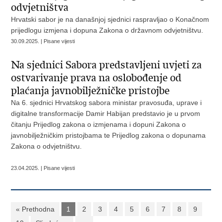
odvjetništva
Hrvatski sabor je na današnjoj sjednici raspravljao o Konačnom
prijedlogu izmjena i dopuna Zakona o državnom odvjetništvu.
30.09.2025. | Pisane vijesti
Na sjednici Sabora predstavljeni uvjeti za
ostvarivanje prava na oslobođenje od
plaćanja javnobilježničke pristojbe
Na 6. sjednici Hrvatskog sabora ministar pravosuđa, uprave i
digitalne transformacije Damir Habijan predstavio je u prvom
čitanju Prijedlog zakona o izmjenama i dopuni Zakona o
javnobilježničkim pristojbama te Prijedlog zakona o dopunama
Zakona o odvjetništvu.
23.04.2025. | Pisane vijesti
« Prethodna
1
2
3
4
5
6
7
8
9