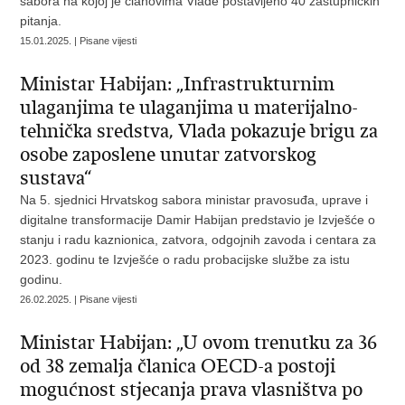
sabora na kojoj je članovima Vlade postavljeno 40 zastupničkih
pitanja.
15.01.2025. | Pisane vijesti
Ministar Habijan: „Infrastrukturnim
ulaganjima te ulaganjima u materijalno-
tehnička sredstva, Vlada pokazuje brigu za
osobe zaposlene unutar zatvorskog
sustava“
Na 5. sjednici Hrvatskog sabora ministar pravosuđa, uprave i
digitalne transformacije Damir Habijan predstavio je Izvješće o
stanju i radu kaznionica, zatvora, odgojnih zavoda i centara za
2023. godinu te Izvješće o radu probacijske službe za istu
godinu.
26.02.2025. | Pisane vijesti
Ministar Habijan: „U ovom trenutku za 36
od 38 zemalja članica OECD-a postoji
mogućnost stjecanja prava vlasništva po