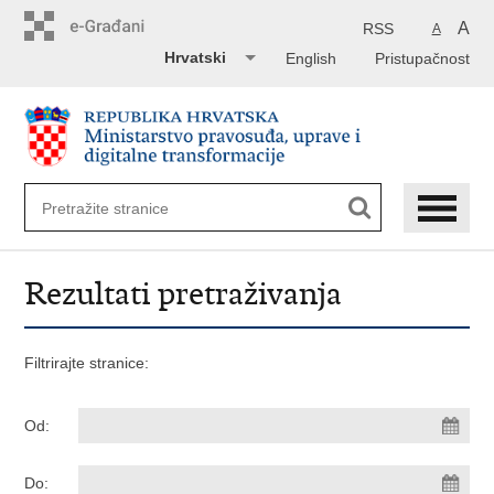
Preskoči
na
A
RSS
A
glavni
Hrvatski
English
Pristupačnost
sadržaj
Rezultati pretraživanja
Filtrirajte stranice:
Od:
Do: