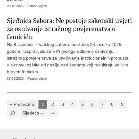
03.10.2025. | Pisane vijesti
Sjednica Sabora: Ne postoje zakonski uvjeti
za osnivanje istražnog povjerenstva o
femicidu
Na 9. sjednici Hrvatskog sabora, održanoj 26. ožujka 2026.
godine, raspravljalo se o Prijedlogu odluke o osnivanju
istražnog povjerenstva za utvrđivanje institucionalnih propusta
u sustavu zaštite od nasilja nad ženama koji rezultiraju velikim
brojem femicida.
27.03.2026. | Pisane vijesti
« Prethodna
1
2
3
4
5
6
7
8
9
10
Sljedeća »
»»