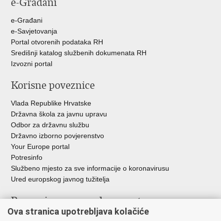
e-Građani
e-Građani
e-Savjetovanja
Portal otvorenih podataka RH
Središnji katalog službenih dokumenata RH
Izvozni portal
Korisne poveznice
Vlada Republike Hrvatske
Državna škola za javnu upravu
Odbor za državnu službu
Državno izborno povjerenstvo
Your Europe portal
Potresinfo
Službeno mjesto za sve informacije o koronavirusu
Ured europskog javnog tužitelja
Poveznice pravosudnog sustava
Ova stranica upotrebljava kolačiće
Portal sudova