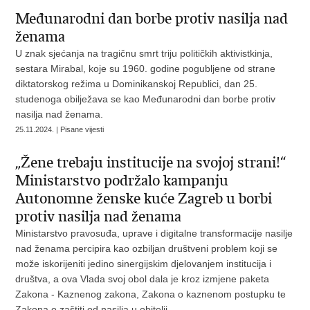
Međunarodni dan borbe protiv nasilja nad
ženama
U znak sjećanja na tragičnu smrt triju političkih aktivistkinja,
sestara Mirabal, koje su 1960. godine pogubljene od strane
diktatorskog režima u Dominikanskoj Republici, dan 25.
studenoga obilježava se kao Međunarodni dan borbe protiv
nasilja nad ženama.
25.11.2024. | Pisane vijesti
„Žene trebaju institucije na svojoj strani!“
Ministarstvo podržalo kampanju
Autonomne ženske kuće Zagreb u borbi
protiv nasilja nad ženama
Ministarstvo pravosuđa, uprave i digitalne transformacije nasilje
nad ženama percipira kao ozbiljan društveni problem koji se
može iskorijeniti jedino sinergijskim djelovanjem institucija i
društva, a ova Vlada svoj obol dala je kroz izmjene paketa
Zakona - Kaznenog zakona, Zakona o kaznenom postupku te
Zakona o zaštiti od nasilja u obitelji.