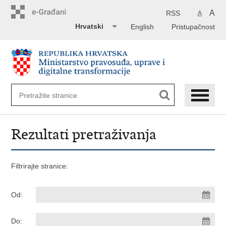
Preskoči
na
A
RSS
A
glavni
Hrvatski
English
Pristupačnost
sadržaj
Rezultati pretraživanja
Filtrirajte stranice:
Od:
Do: