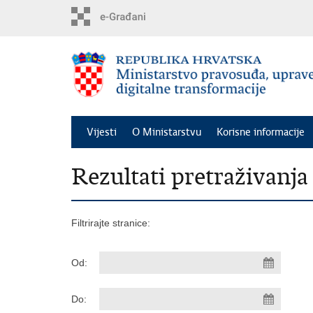
Preskoči
na
glavni
sadržaj
Vijesti
O Ministarstvu
Korisne informacije
Rezultati pretraživanja
Filtrirajte stranice:
Od:
Do: