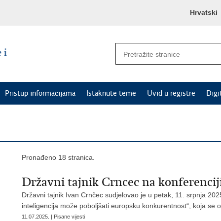
Hrvatski
Pristup informacijama
Istaknute teme
Uvid u registre
Digi
Pronađeno 18 stranica.
Državni tajnik Crncec na konferenci
Državni tajnik Ivan Crnčec sudjelovao je u petak, 11. srpnja 20
inteligencija može poboljšati europsku konkurentnost“, koja se
11.07.2025. | Pisane vijesti