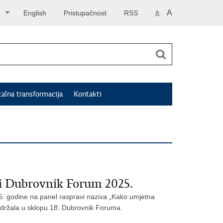
A
English
Pristupačnost
RSS
A
talna transformacija
Kontakti
ji Dubrovnik Forum 2025.
25. godine na panel raspravi naziva „Kako umjetna
 održala u sklopu 18. Dubrovnik Foruma.