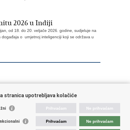
tu 2026 u Indiji
jan, od 18. do 20. veljače 2026. godine, sudjeluje na
 događaja o umjetnoj inteligenciji koji se održava u
a stranica upotrebljava kolačiće
oveznice pravosudnog sustava
žni
Prihvaćam
Ne prihvaćam
tal sudova
avno odvjetništvo
nkcionalni
Prihvaćam
Ne prihvaćam
d za suzbijanje korupcije i organiziranog kriminaliteta