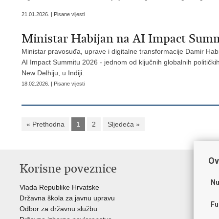
21.01.2026. | Pisane vijesti
Ministar Habijan na AI Impact Summi
Ministar pravosuđa, uprave i digitalne transformacije Damir Habi
AI Impact Summitu 2026 - jednom od ključnih globalnih političkih
New Delhiju, u Indiji.
18.02.2026. | Pisane vijesti
« Prethodna
1
2
Sljedeća »
Ov
Korisne poveznice
P
Nu
Vlada Republike Hrvatske
Por
Državna škola za javnu upravu
Drž
Fu
Odbor za državnu službu
Ure