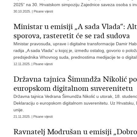
2025“ na
30. Hrvatskom simpoziju Zajednice saveza osoba s inv
30.10.2025. | Pisane vijesti
Ministar u emisiji „A sada Vlada“: A
sporova, rasteretit će se rad sudova
Ministar pravosuđa, uprave i digitalne transformacije Damir Ha
radija „A sada Vlada“ u kojoj je, između ostalog, govorio o polo
predsjednika Vrhovnog suda, prednostima medijacije te o digitali
12.11.2025. | Pisane vijesti
Državna tajnica Šimundža Nikolić pot
europskom digitalnom suverenitetu
Državna tajnica Vedrana Šimundža Nikolić u utorak, 18. studeno
Deklaraciju o europskom digitalnom suverenitetu. Uz Hrvatsku, 
unije.
21.11.2025. | Pisane vijesti
Ravnatelj Modrušan u emisiji „Dobro