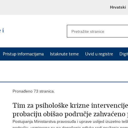
Hrvatski
Pristup informacijama
Istaknute teme
Uvid u registre
Digi
Pronađeno 73 stranica.
Tim za psihološke krizne intervencije
probaciju obišao područje zahvaćeno
Postupanja Ministarstva pravosuđa i uprave uslijed izuzetno teš
području, usmjerena su na donošenje odluka radi pružanja pomo