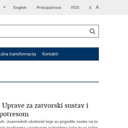
A
English
Pristupačnost
RSS
A
talna transformacija
Kontakti
 Uprave za zatvorski sustav i
 potresom
kih, izvanrednih okolnosti koje su pogodile osobe na to
ći građanima i poslovnim subjektima kako bi se teške