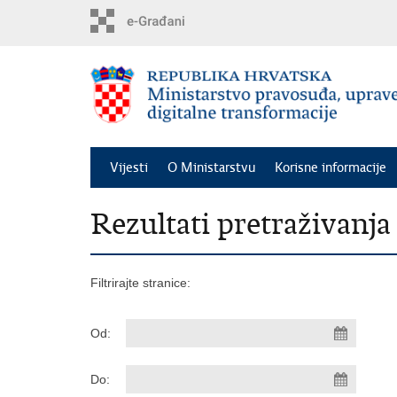
Preskoči
na
glavni
sadržaj
Vijesti
O Ministarstvu
Korisne informacije
Rezultati pretraživanja
Filtrirajte stranice:
Od:
Do: