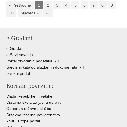
« Prethodna
1
2
3
4
5
6
7
8
9
10
Sljedeća »
»»
e-Građani
e-Građani
e-Savjetovanja
Portal otvorenih podataka RH
Središnji katalog službenih dokumenata RH
Izvozni portal
Korisne poveznice
Vlada Republike Hrvatske
Državna škola za javnu upravu
Odbor za državnu službu
Državno izborno povjerenstvo
Your Europe portal