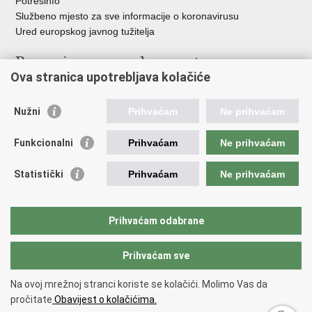
Potresinfo
Službeno mjesto za sve informacije o koronavirusu
Ured europskog javnog tužitelja
Poveznice pravosudnog sustava
Ova stranica upotrebljava kolačiće
Portal sudova
Državno odvjetništvo
Nužni
Prihvaćam
Ne prihvaćam
Ured za suzbijanje korupcije i organiziranog kriminaliteta
Državno sudbeno vijeće
Funkcionalni
Prihvaćam
Ne prihvaćam
Državnoodvjetničko vijeće
Pravosudna akademija
Statistički
Prihvaćam
Ne prihvaćam
Hrvatska odvjetnička komora
Hrvatska javnobilježnička komora
Europski pravosudni portal
Prihvaćam odabrane
Prihvaćam sve
Povratak na vrh
Copyright © 2026 Ministarstvo pravosuđa, uprave i digitalne
Na ovoj mrežnoj stranci koriste se kolačići. Molimo Vas da
transformacije Republike Hrvatske.
Uvjeti korištenja
.
Izjava o
pročitate
Obavijest o kolačićima.
pristupačnosti
.