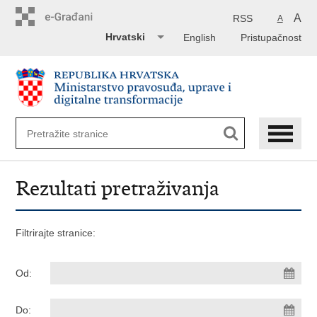
Preskoči
na
A
RSS
A
glavni
Hrvatski
English
Pristupačnost
sadržaj
Rezultati pretraživanja
Filtrirajte stranice:
Od:
Do: