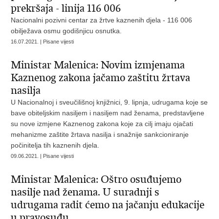
prekršaja - linija 116 006
Nacionalni pozivni centar za žrtve kaznenih djela - 116 006
obilježava osmu godišnjicu osnutka.
16.07.2021. | Pisane vijesti
Ministar Malenica: Novim izmjenama
Kaznenog zakona jačamo zaštitu žrtava
nasilja
U Nacionalnoj i sveučilišnoj knjižnici, 9. lipnja, udrugama koje se
bave obiteljskim nasiljem i nasiljem nad ženama, predstavljene
su nove izmjene Kaznenog zakona koje za cilj imaju ojačati
mehanizme zaštite žrtava nasilja i snažnije sankcioniranje
počinitelja tih kaznenih djela.
09.06.2021. | Pisane vijesti
Ministar Malenica: Oštro osuđujemo
nasilje nad ženama. U suradnji s
udrugama radit ćemo na jačanju edukacije
u pravosuđu