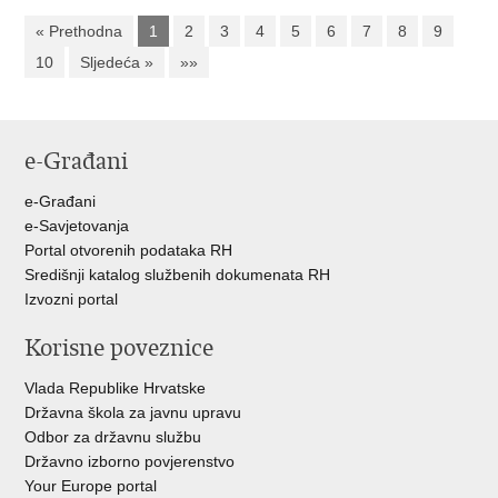
« Prethodna
1
2
3
4
5
6
7
8
9
10
Sljedeća »
»»
e-Građani
e-Građani
e-Savjetovanja
Portal otvorenih podataka RH
Središnji katalog službenih dokumenata RH
Izvozni portal
Korisne poveznice
Vlada Republike Hrvatske
Državna škola za javnu upravu
Odbor za državnu službu
Državno izborno povjerenstvo
Your Europe portal