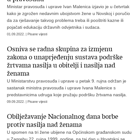
Ministar pravosuđa i uprave Ivan Malenica izjavio je u četvrtak
kako je zgrožen nedavnim ubojstvom žene u Novskoj i poručio
da za rješavanje takvog problema treba ili pooštriti kazne ili
pojačati edukaciju državnih odvjetnika i sudaca.
01.09.2022. | Pisane vijesti
Osniva se radna skupina za izmjenu
zakona o unaprjeđenju sustava podrške
žrtvama nasilja u obitelji i nasilja nad
ženama
U Ministarstvu pravosuđa i uprave u petak 9. rujna održan je
sastanak ministra pravosuđa i uprave Ivana Malenice s
predstavnicima udruga koje pružaju podršku žrtvama nasilja.
09.09.2022. | Pisane vijesti
Obilježavanje Nacionalnog dana borbe
protiv nasilja nad ženama
U spomen na tri žene ubijene na Općinskom građanskom sudu
u Zagrebu 22. rujna 1999. godine, na taj dan u Hrvatskoj se