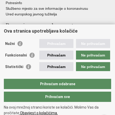
Potresinfo
Službeno mjesto za sve informacije o koronavirusu
Ured europskog javnog tužitelja
Poveznice pravosudnog sustava
Ova stranica upotrebljava kolačiće
Portal sudova
Državno odvjetništvo
Nužni
Prihvaćam
Ne prihvaćam
Ured za suzbijanje korupcije i organiziranog kriminaliteta
Državno sudbeno vijeće
Funkcionalni
Prihvaćam
Ne prihvaćam
Državnoodvjetničko vijeće
Pravosudna akademija
Statistički
Prihvaćam
Ne prihvaćam
Hrvatska odvjetnička komora
Hrvatska javnobilježnička komora
Europski pravosudni portal
Prihvaćam odabrane
Prihvaćam sve
Povratak na vrh
Copyright © 2026 Ministarstvo pravosuđa, uprave i digitalne
Na ovoj mrežnoj stranci koriste se kolačići. Molimo Vas da
transformacije Republike Hrvatske.
Uvjeti korištenja
.
Izjava o
pročitate
Obavijest o kolačićima.