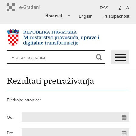
Preskoči
na
A
RSS
A
glavni
Hrvatski
English
Pristupačnost
sadržaj
Rezultati pretraživanja
Filtrirajte stranice:
Od:
Do: