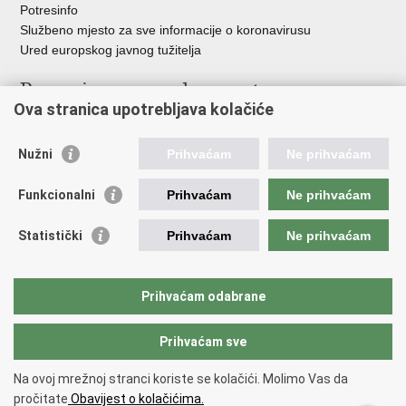
Potresinfo
Službeno mjesto za sve informacije o koronavirusu
Ured europskog javnog tužitelja
Poveznice pravosudnog sustava
Ova stranica upotrebljava kolačiće
Portal sudova
Državno odvjetništvo
Nužni
Prihvaćam
Ne prihvaćam
Ured za suzbijanje korupcije i organiziranog kriminaliteta
Državno sudbeno vijeće
Funkcionalni
Prihvaćam
Ne prihvaćam
Državnoodvjetničko vijeće
Pravosudna akademija
Statistički
Prihvaćam
Ne prihvaćam
Hrvatska odvjetnička komora
Hrvatska javnobilježnička komora
Europski pravosudni portal
Prihvaćam odabrane
Prihvaćam sve
Povratak na vrh
Copyright © 2026 Ministarstvo pravosuđa, uprave i digitalne
Na ovoj mrežnoj stranci koriste se kolačići. Molimo Vas da
transformacije Republike Hrvatske.
Uvjeti korištenja
.
Izjava o
pročitate
Obavijest o kolačićima.