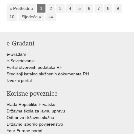
« Prethodna
1
2
3
4
5
6
7
8
9
10
Sljedeća »
»»
e-Građani
e-Građani
e-Savjetovanja
Portal otvorenih podataka RH
Središnji katalog službenih dokumenata RH
Izvozni portal
Korisne poveznice
Vlada Republike Hrvatske
Državna škola za javnu upravu
Odbor za državnu službu
Državno izborno povjerenstvo
Your Europe portal