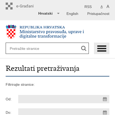
Preskoči
na
A
RSS
A
glavni
Hrvatski
English
Pristupačnost
sadržaj
Rezultati pretraživanja
Filtrirajte stranice:
Od:
Do: