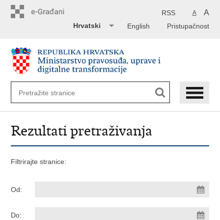
Preskoči
na
A
RSS
A
glavni
Hrvatski
English
Pristupačnost
sadržaj
Rezultati pretraživanja
Filtrirajte stranice:
Od:
Do: