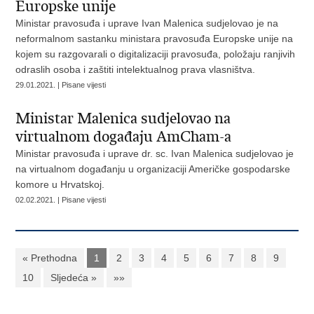
Europske unije
Ministar pravosuđa i uprave Ivan Malenica sudjelovao je na
neformalnom sastanku ministara pravosuđa Europske unije na
kojem su razgovarali o digitalizaciji pravosuđa, položaju ranjivih
odraslih osoba i zaštiti intelektualnog prava vlasništva.
29.01.2021. | Pisane vijesti
Ministar Malenica sudjelovao na
virtualnom događaju AmCham-a
Ministar pravosuđa i uprave dr. sc. Ivan Malenica sudjelovao je
na virtualnom događanju u organizaciji Američke gospodarske
komore u Hrvatskoj.
02.02.2021. | Pisane vijesti
« Prethodna
1
2
3
4
5
6
7
8
9
10
Sljedeća »
»»