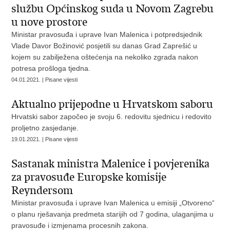
službu Općinskog suda u Novom Zagrebu
u nove prostore
Ministar pravosuđa i uprave Ivan Malenica i potpredsjednik
Vlade Davor Božinović posjetili su danas Grad Zaprešić u
kojem su zabilježena oštećenja na nekoliko zgrada nakon
potresa prošloga tjedna.
04.01.2021. | Pisane vijesti
Aktualno prijepodne u Hrvatskom saboru
Hrvatski sabor započeo je svoju 6. redovitu sjednicu i redovito
proljetno zasjedanje.
19.01.2021. | Pisane vijesti
Sastanak ministra Malenice i povjerenika
za pravosuđe Europske komisije
Reyndersom
Ministar pravosuđa i uprave Ivan Malenica u emisiji „Otvoreno“
o planu rješavanja predmeta starijih od 7 godina, ulaganjima u
pravosuđe i izmjenama procesnih zakona.