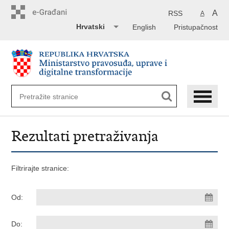
Preskoči
na
A
RSS
A
glavni
Hrvatski
English
Pristupačnost
sadržaj
Rezultati pretraživanja
Filtrirajte stranice:
Od:
Do: