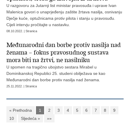
U razgovoru za Jutarnji list ministar pravosuđa i uprave Ivan
Malenica govori o unaprjeđenju zaštite žrtava nasilja, osnivanju
Dječje kuće, optužnicama protiv pilota i stanju u pravosuđu.
Cijeli intervju pročitajte u nastavku.
08.10.2022. | Stranica
Međunarodni dan borbe protiv nasilja nad
ženama – fokus pravosudnog sustava
mora biti na žrtvi, ne nasilniku
U spomen na tragično ubojstvo sestara Mirabel u
Dominikanskoj Republici 25. studeni obilježava se kao
Međunarodni dan borbe protiv nasilja nad ženama.
25.11.2022. | Stranica
« Prethodna
1
2
3
4
5
6
7
8
9
10
Sljedeća »
»»