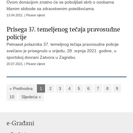
Ovom donacijom znatno će se poboljšati skrb o osobama
lišenim slobode sa zdravstvenim poteškoćama.
13.04.2021. | Pisane vijesti
Prisega 37. temeljenog tečaja pravosudne
policije
Petnaest polaznika 37. temeljnog tečaja pravosudne policije
svečano je prisegnulo u srijedu, 28. srpnja 2021. godine, u
sportskoj dvorani Zatvora u Zagrebu.
20.07.2021. | Pisane vijesti
« Prethodna
1
2
3
4
5
6
7
8
9
10
Sljedeća »
e-Građani