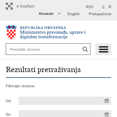
Preskoči
na
A
RSS
A
glavni
Hrvatski
English
Pristupačnost
sadržaj
Rezultati pretraživanja
Filtrirajte stranice:
Od:
Do: