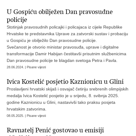
U Gospiću obilježen Dan pravosudne
policije
Stotinjak pravosudnih policajki i policajaca iz cijele Republike
Hrvatske te predstavnika Uprave za zatvorski sustav i probaciju
u Gospiću je obilježilo Dan pravosudne policije.
Svečanost je otvorio ministar pravosuđa, uprave i digitalne
transformacije Damir Habijan čestitavši prisutnim službenicima
Dan pravosudne policije te blagdan svetoga Petra i Pavla.
28.06.2024. | Pisane vijesti
Ivica Kostelić posjetio Kaznionicu u Glini
Proslavljeni hrvatski skijaš i osvajač četiriju srebrenih olimpijskih
medalja Ivica Kostelić posjetio je u srijedu, 8. svibnja 2025.
godine Kaznionicu u Glini, nastavivši tako praksu posjeta
hrvatskim zatvorima.
08.05.2025. | Pisane vijesti
Ravnatelj Penić gostovao u emisiji