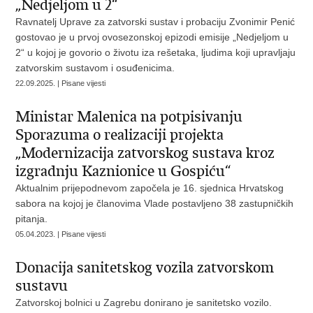
„Nedjeljom u 2“
Ravnatelj Uprave za zatvorski sustav i probaciju Zvonimir Penić
gostovao je u prvoj ovosezonskoj epizodi emisije „Nedjeljom u
2“ u kojoj je govorio o životu iza rešetaka, ljudima koji upravljaju
zatvorskim sustavom i osuđenicima.
22.09.2025. | Pisane vijesti
Ministar Malenica na potpisivanju
Sporazuma o realizaciji projekta
„Modernizacija zatvorskog sustava kroz
izgradnju Kaznionice u Gospiću“
Aktualnim prijepodnevom započela je 16. sjednica Hrvatskog
sabora na kojoj je članovima Vlade postavljeno 38 zastupničkih
pitanja.
05.04.2023. | Pisane vijesti
Donacija sanitetskog vozila zatvorskom
sustavu
​Zatvorskoj bolnici u Zagrebu donirano je sanitetsko vozilo.