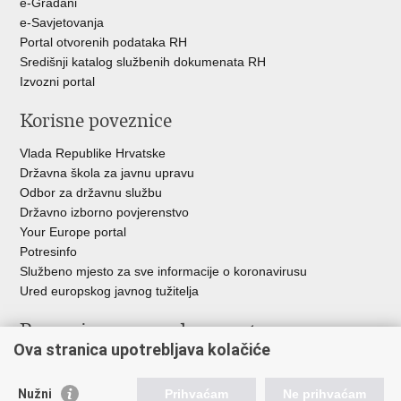
e-Građani
e-Savjetovanja
Portal otvorenih podataka RH
Središnji katalog službenih dokumenata RH
Izvozni portal
Korisne poveznice
Vlada Republike Hrvatske
Državna škola za javnu upravu
Odbor za državnu službu
Državno izborno povjerenstvo
Your Europe portal
Potresinfo
Službeno mjesto za sve informacije o koronavirusu
Ured europskog javnog tužitelja
Poveznice pravosudnog sustava
Ova stranica upotrebljava kolačiće
Portal sudova
Državno odvjetništvo
Nužni
Prihvaćam
Ne prihvaćam