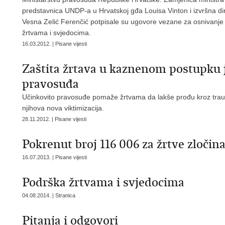
predstavnica UNDP-a u Hrvatskoj gđa Louisa Vinton i izvršna d
Vesna Zelić Ferenčić potpisale su ugovore vezane za osnivanje 
žrtvama i svjedocima.
16.03.2012. | Pisane vijesti
Zaštita žrtava u kaznenom postupku j
pravosuđa
Učinkovito pravosuđe pomaže žrtvama da lakše prođu kroz trauma
njihova nova viktimizacija.
28.11.2012. | Pisane vijesti
Pokrenut broj 116 006 za žrtve zločin
16.07.2013. | Pisane vijesti
Podrška žrtvama i svjedocima
04.08.2014. | Stranica
Pitanja i odgovori