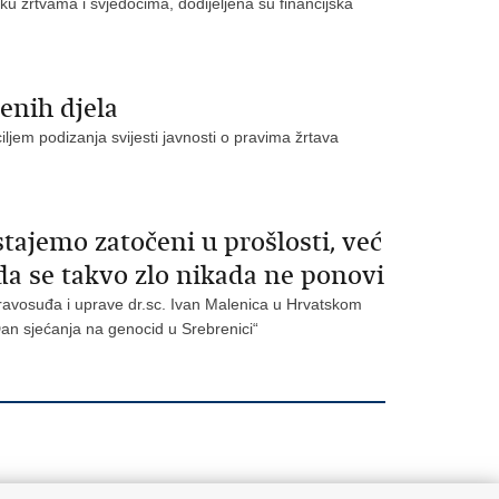
u žrtvama i svjedocima, dodijeljena su financijska
enih djela
ljem podizanja svijesti javnosti o pravima žrtava
ajemo zatočeni u prošlosti, već
a se takvo zlo nikada ne ponovi
ravosuđa i uprave dr.sc. Ivan Malenica u Hrvatskom
an sjećanja na genocid u Srebrenici“