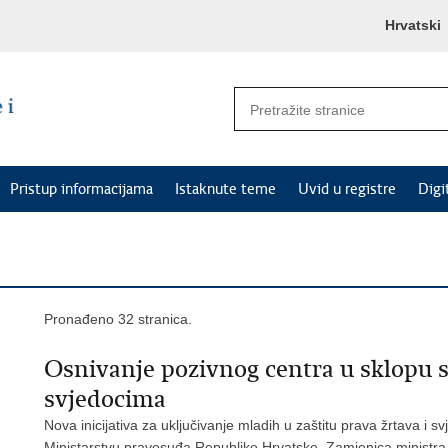
Hrvatski
Pristup informacijama
Istaknute teme
Uvid u registre
Digi
Pronađeno 32 stranica.
Osnivanje pozivnog centra u sklopu 
svjedocima
Nova inicijativa za uključivanje mladih u zaštitu prava žrtava i 
Ministarstvu pravosuđa Republike Hrvatske. Zamjenica ministra