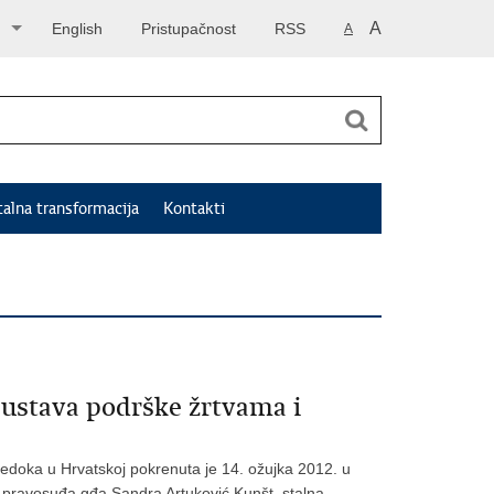
A
English
Pristupačnost
RSS
A
talna transformacija
Kontakti
sustava podrške žrtvama i
svjedoka u Hrvatskoj pokrenuta je 14. ožujka 2012. u
 pravosuđa gđa Sandra Artuković Kunšt, stalna