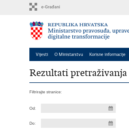
Preskoči
na
glavni
sadržaj
Vijesti
O Ministarstvu
Korisne informacije
Rezultati pretraživanja
Filtrirajte stranice:
Od:
Do: