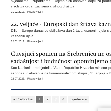
svjedocima u županijama u kojima nisu osnovani odjeli za podršk
sredstva organizacijama civilnog društva
01.02.2017. | Pisane vijesti
22. veljače - Europski dan žrtava kazn
Diljem Europe danas se obilježava dan žrtava kaznenih djela s ci
kaznenih djela.
22.02.2017. | Pisane vijesti
Čuvajući spomen na Srebrenicu ne ost
sadašnjost i budućnost opominjemo d
Kao izaslanik predsjednika Vlade Republike Hrvatske ministar p
saboru sudjelovao je na komemorativnom skupu „ 11. srpnja - D
02.07.2021. | Pisane vijesti
« Prethodna
1
2
3
4
Sljedeća »