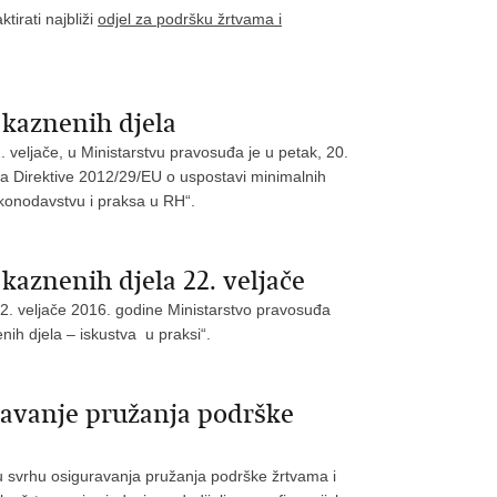
irati najbliži
odjel za podršku žrtvama i
 kaznenih djela
 veljače, u Ministarstvu pravosuđa je u petak, 20.
ja Direktive 2012/29/EU o uspostavi minimalnih
akonodavstvu i praksa u RH“.
kaznenih djela 22. veljače
. veljače 2016. godine Ministarstvo pravosuđa
nih djela – iskustva u praksi“.
ravanje pružanja podrške
 u svrhu osiguravanja pružanja podrške žrtvama i