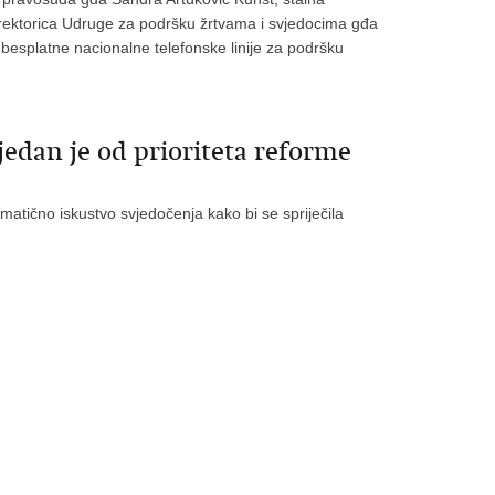
irektorica Udruge za podršku žrtvama i svjedocima gđa
besplatne nacionalne telefonske linije za podršku
edan je od prioriteta reforme
tično iskustvo svjedočenja kako bi se spriječila
a