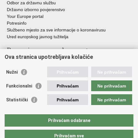
Odbor za državnu službu
Državno izborno povjerenstvo
Your Europe portal
Potresinfo
Službeno mjesto za sve informacije o koronavirusu
Ured europskog javnog tužitelja
Poveznice pravosudnog sustava
Ova stranica upotrebljava kolačiće
Portal sudova
Državno odvjetništvo
Nužni
Prihvaćam
Ne prihvaćam
Ured za suzbijanje korupcije i organiziranog kriminaliteta
Državno sudbeno vijeće
Funkcionalni
Prihvaćam
Ne prihvaćam
Državnoodvjetničko vijeće
Pravosudna akademija
Statistički
Prihvaćam
Ne prihvaćam
Hrvatska odvjetnička komora
Hrvatska javnobilježnička komora
Europski pravosudni portal
Prihvaćam odabrane
Prihvaćam sve