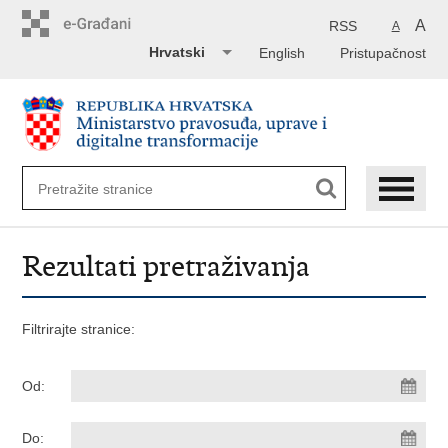
Preskoči
na
A
RSS
A
glavni
Hrvatski
English
Pristupačnost
sadržaj
Rezultati pretraživanja
Filtrirajte stranice:
Od:
Do: