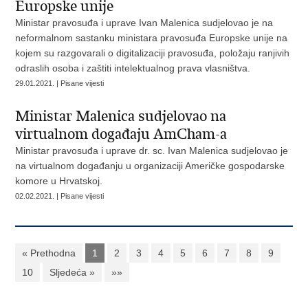
Europske unije
Ministar pravosuđa i uprave Ivan Malenica sudjelovao je na
neformalnom sastanku ministara pravosuđa Europske unije na
kojem su razgovarali o digitalizaciji pravosuđa, položaju ranjivih
odraslih osoba i zaštiti intelektualnog prava vlasništva.
29.01.2021. | Pisane vijesti
Ministar Malenica sudjelovao na
virtualnom događaju AmCham-a
Ministar pravosuđa i uprave dr. sc. Ivan Malenica sudjelovao je
na virtualnom događanju u organizaciji Američke gospodarske
komore u Hrvatskoj.
02.02.2021. | Pisane vijesti
« Prethodna
1
2
3
4
5
6
7
8
9
10
Sljedeća »
»»