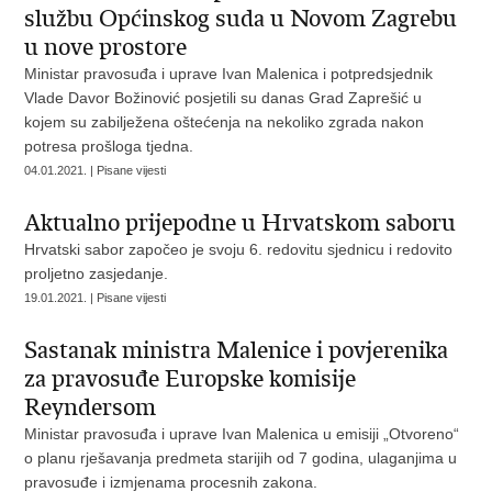
službu Općinskog suda u Novom Zagrebu
u nove prostore
Ministar pravosuđa i uprave Ivan Malenica i potpredsjednik
Vlade Davor Božinović posjetili su danas Grad Zaprešić u
kojem su zabilježena oštećenja na nekoliko zgrada nakon
potresa prošloga tjedna.
04.01.2021. | Pisane vijesti
Aktualno prijepodne u Hrvatskom saboru
Hrvatski sabor započeo je svoju 6. redovitu sjednicu i redovito
proljetno zasjedanje.
19.01.2021. | Pisane vijesti
Sastanak ministra Malenice i povjerenika
za pravosuđe Europske komisije
Reyndersom
Ministar pravosuđa i uprave Ivan Malenica u emisiji „Otvoreno“
o planu rješavanja predmeta starijih od 7 godina, ulaganjima u
pravosuđe i izmjenama procesnih zakona.