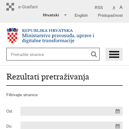
Preskoči
na
A
RSS
A
glavni
Hrvatski
English
Pristupačnost
sadržaj
Rezultati pretraživanja
Filtrirajte stranice:
Od:
Do: