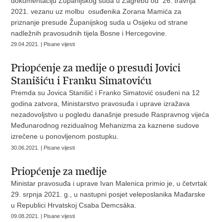
dokumentaciju Županijskog suda u Zagrebu od 26. travnja
2021. vezanu uz molbu osuđenika Zorana Mamića za
priznanje presude Županijskog suda u Osijeku od strane
nadležnih pravosudnih tijela Bosne i Hercegovine.
29.04.2021. | Pisane vijesti
Priopćenje za medije o presudi Jovici
Stanišiću i Franku Simatoviću
​Premda su Jovica Stanišić i Franko Simatović osuđeni na 12
godina zatvora, Ministarstvo pravosuđa i uprave izražava
nezadovoljstvo u pogledu današnje presude Raspravnog vijeća
Međunarodnog rezidualnog Mehanizma za kaznene sudove
izrečene u ponovljenom postupku
.
30.06.2021. | Pisane vijesti
Priopćenje za medije
Ministar pravosuđa i uprave Ivan Malenica primio je, u četvrtak
29. srpnja 2021. g., u nastupni posjet veleposlanika Mađarske
u Republici Hrvatskoj Csaba Demcsáka.
09.08.2021. | Pisane vijesti