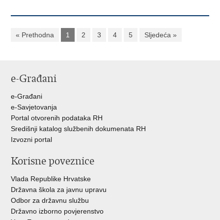
« Prethodna
1
2
3
4
5
Sljedeća »
e-Građani
e-Građani
e-Savjetovanja
Portal otvorenih podataka RH
Središnji katalog službenih dokumenata RH
Izvozni portal
Korisne poveznice
Vlada Republike Hrvatske
Državna škola za javnu upravu
Odbor za državnu službu
Državno izborno povjerenstvo