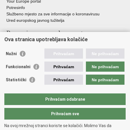
Your Europe portal
Potresinfo
Službeno mjesto za sve informacije o koronavirusu
Ured europskog javnog tužitelja
Poveznice pravosudnog sustava
Ova stranica upotrebljava kolačiće
Portal sudova
Državno odvjetništvo
Nužni
Prihvaćam
Ne prihvaćam
Ured za suzbijanje korupcije i organiziranog kriminaliteta
Državno sudbeno vijeće
Funkcionalni
Prihvaćam
Ne prihvaćam
Državnoodvjetničko vijeće
Pravosudna akademija
Statistički
Prihvaćam
Ne prihvaćam
Hrvatska odvjetnička komora
Hrvatska javnobilježnička komora
Europski pravosudni portal
Prihvaćam odabrane
Prihvaćam sve
Povratak na vrh
Copyright © 2026 Ministarstvo pravosuđa, uprave i digitalne
Na ovoj mrežnoj stranci koriste se kolačići. Molimo Vas da