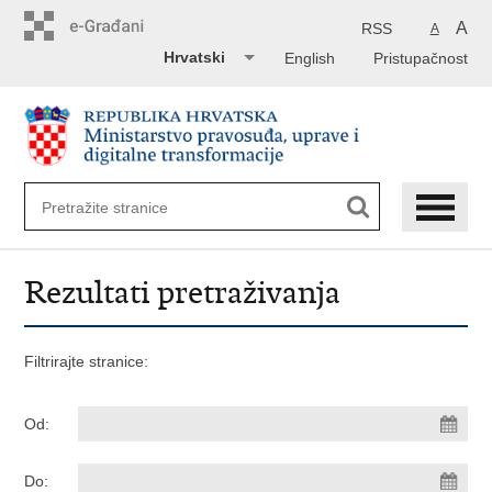
Preskoči
na
A
RSS
A
glavni
Hrvatski
English
Pristupačnost
sadržaj
Rezultati pretraživanja
Filtrirajte stranice:
Od:
Do: