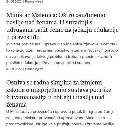
24.08.2022. | Pisane vijesti
Ministar Malenica: Oštro osuđujemo
nasilje nad ženama. U suradnji s
udrugama radit ćemo na jačanju edukacije
u pravosuđu
Ministar pravosuđa i uprave Ivan Malenica izjavio je u četvrtak
kako je zgrožen nedavnim ubojstvom žene u Novskoj i poručio
da za rješavanje takvog problema treba ili pooštriti kazne ili
pojačati edukaciju državnih odvjetnika i sudaca.
01.09.2022. | Pisane vijesti
Osniva se radna skupina za izmjenu
zakona o unaprjeđenju sustava podrške
žrtvama nasilja u obitelji i nasilja nad
ženama
U Ministarstvu pravosuđa i uprave u petak 9. rujna održan je
sastanak ministra pravosuđa i uprave Ivana Malenice s
predstavnicima udruga koje pružaju podršku žrtvama nasilja.