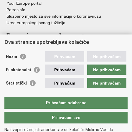
Your Europe portal
Potresinfo
Službeno mjesto za sve informacije o koronavirusu
Ured europskog javnog tužitelja
Poveznice pravosudnog sustava
Ova stranica upotrebljava kolačiće
Portal sudova
Državno odvjetništvo
Nužni
Prihvaćam
Ne prihvaćam
Ured za suzbijanje korupcije i organiziranog kriminaliteta
Državno sudbeno vijeće
Funkcionalni
Prihvaćam
Ne prihvaćam
Državnoodvjetničko vijeće
Pravosudna akademija
Statistički
Prihvaćam
Ne prihvaćam
Hrvatska odvjetnička komora
Hrvatska javnobilježnička komora
Europski pravosudni portal
Prihvaćam odabrane
Prihvaćam sve
Povratak na vrh
Copyright © 2026 Ministarstvo pravosuđa, uprave i digitalne
Na ovoj mrežnoj stranci koriste se kolačići. Molimo Vas da