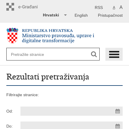
Preskoči
na
A
RSS
A
glavni
Hrvatski
English
Pristupačnost
sadržaj
Rezultati pretraživanja
Filtrirajte stranice:
Od:
Do: