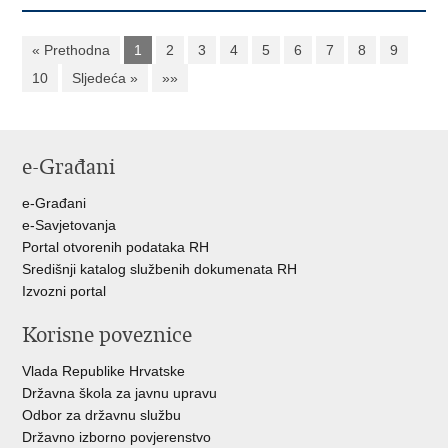
« Prethodna
1
2
3
4
5
6
7
8
9
10
Sljedeća »
»»
e-Građani
e-Građani
e-Savjetovanja
Portal otvorenih podataka RH
Središnji katalog službenih dokumenata RH
Izvozni portal
Korisne poveznice
Vlada Republike Hrvatske
Državna škola za javnu upravu
Odbor za državnu službu
Državno izborno povjerenstvo