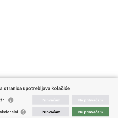
a stranica upotrebljava kolačiće
oveznice pravosudnog sustava
žni
Prihvaćam
Ne prihvaćam
tal sudova
avno odvjetništvo
nkcionalni
Prihvaćam
Ne prihvaćam
d za suzbijanje korupcije i organiziranog kriminaliteta