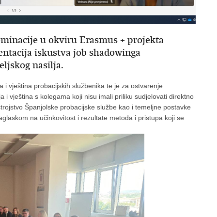
iseminacije u okviru Erasmus + projekta
zentacija iskustva job shadowinga
ljskog nasilja.
a i vještina probacijskih službenika te je za ostvarenje
 vještina s kolegama koji nisu imali priliku sudjelovati direktno
trojstvo Španjolske probacijske službe kao i temeljne postavke
aglaskom na učinkovitost i rezultate metoda i pristupa koji se