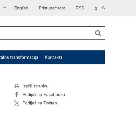
A
English
Pristupačnost
RSS
A
talna transformacija
Kontakti
Ispiši stranicu
Podijeli na Facebooku
Podijeli na Twitteru