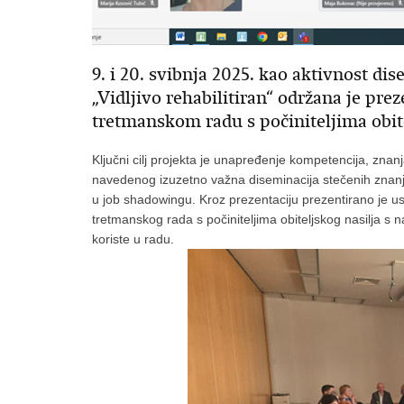
9. i 20. svibnja 2025. kao aktivnost d
„Vidljivo rehabilitiran“ održana je pre
tretmanskom radu s počiniteljima obite
Ključni cilj projekta je unapređenje kompetencija, znanj
navedenog izuzetno važna diseminacija stečenih znanja i
u job shadowingu. Kroz prezentaciju prezentirano je us
tretmanskog rada s počiniteljima obiteljskog nasilja s n
koriste u radu.