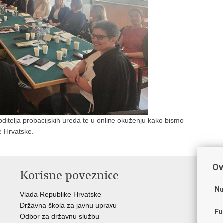
ditelja probacijskih ureda te u online okuženju kako bismo
ele Hrvatske.
Ov
Korisne poveznice
P
Nu
Vlada Republike Hrvatske
Por
Državna škola za javnu upravu
Drž
Fu
Odbor za državnu službu
Ure