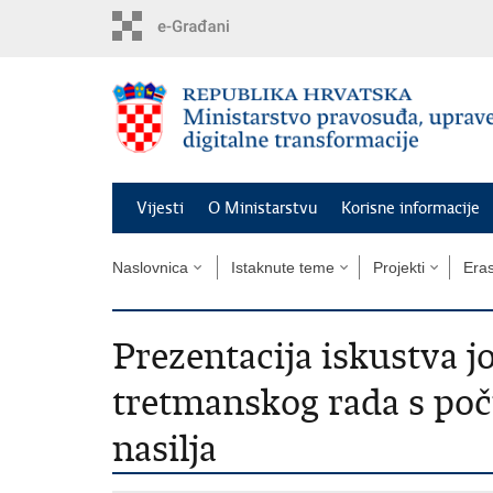
Preskoči
na
glavni
sadržaj
Vijesti
O Ministarstvu
Korisne informacije
Naslovnica
Istaknute teme
Projekti
Era
Prezentacija iskustva 
tretmanskog rada s poči
nasilja