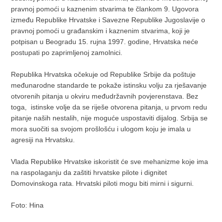
pravnoj pomoći u kaznenim stvarima te člankom 9. Ugovora
između Republike Hrvatske i Savezne Republike Jugoslavije o
pravnoj pomoći u građanskim i kaznenim stvarima, koji je
potpisan u Beogradu 15. rujna 1997. godine, Hrvatska neće
postupati po zaprimljenoj zamolnici.
Republika Hrvatska očekuje od Republike Srbije da poštuje
međunarodne standarde te pokaže istinsku volju za rješavanje
otvorenih pitanja u okviru međudržavnih povjerenstava. Bez
toga, istinske volje da se riješe otvorena pitanja, u prvom redu
pitanje naših nestalih, nije moguće uspostaviti dijalog. Srbija se
mora suočiti sa svojom prošlošću i ulogom koju je imala u
agresiji na Hrvatsku.
Vlada Republike Hrvatske iskoristit će sve mehanizme koje ima
na raspolaganju da zaštiti hrvatske pilote i dignitet
Domovinskoga rata. Hrvatski piloti mogu biti mirni i sigurni.
Foto: Hina