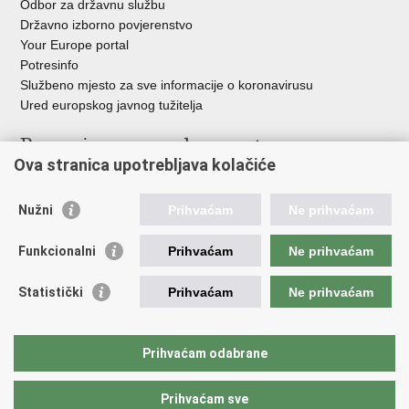
Odbor za državnu službu
Državno izborno povjerenstvo
Your Europe portal
Potresinfo
Službeno mjesto za sve informacije o koronavirusu
Ured europskog javnog tužitelja
Poveznice pravosudnog sustava
Ova stranica upotrebljava kolačiće
Portal sudova
Državno odvjetništvo
Nužni
Prihvaćam
Ne prihvaćam
Ured za suzbijanje korupcije i organiziranog kriminaliteta
Državno sudbeno vijeće
Funkcionalni
Prihvaćam
Ne prihvaćam
Državnoodvjetničko vijeće
Pravosudna akademija
Statistički
Prihvaćam
Ne prihvaćam
Hrvatska odvjetnička komora
Hrvatska javnobilježnička komora
Europski pravosudni portal
Prihvaćam odabrane
Prihvaćam sve
Povratak na vrh