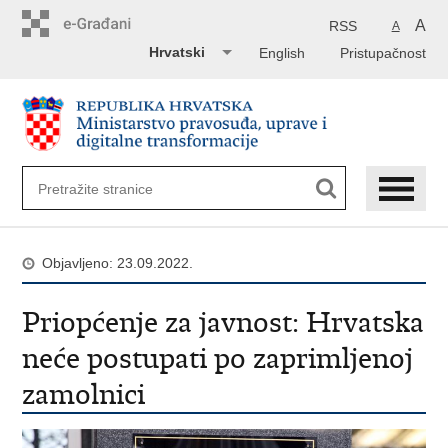
Preskoči
na
A
RSS
A
glavni
Hrvatski
English
Pristupačnost
sadržaj
Objavljeno: 23.09.2022.
Priopćenje za javnost: Hrvatska
neće postupati po zaprimljenoj
zamolnici