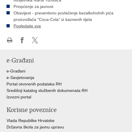
odvjetnika Ivana Turudića
Priopćenje za javnost
Obavijest - preventivno povlačenje bezalkoholnih pića
proizvođača "Coca-Cola" iz kaznenih tijela
Pogledajte sve
Ispiši
Podijeli
Podijeli
stranicu
na
na
e-Građani
Facebooku
Twitteru
e-Građani
e-Savjetovanja
Portal otvorenih podataka RH
Središnji katalog službenih dokumenata RH
Izvozni portal
Korisne poveznice
Vlada Republike Hrvatske
Državna škola za javnu upravu