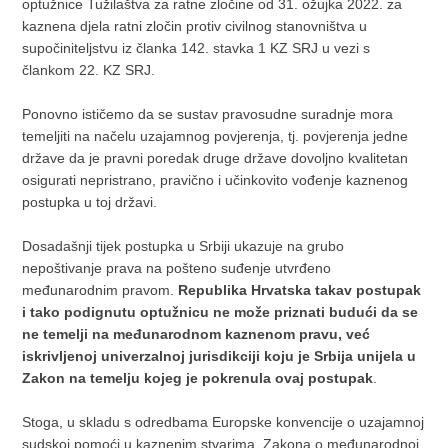
optužnice Tužilaštva za ratne zločine od 31. ožujka 2022. za
kaznena djela ratni zločin protiv civilnog stanovništva u
supočiniteljstvu iz članka 142. stavka 1 KZ SRJ u vezi s
člankom 22. KZ SRJ.
Ponovno ističemo da se sustav pravosudne suradnje mora
temeljiti na načelu uzajamnog povjerenja, tj. povjerenja jedne
države da je pravni poredak druge države dovoljno kvalitetan
osigurati nepristrano, pravično i učinkovito vođenje kaznenog
postupka u toj državi.
Dosadašnji tijek postupka u Srbiji ukazuje na grubo
nepoštivanje prava na pošteno suđenje utvrđeno
međunarodnim pravom.
Republika Hrvatska takav postupak
i tako podignutu optužnicu ne može priznati budući da se
ne temelji na međunarodnom kaznenom pravu, već
iskrivljenoj univerzalnoj jurisdikciji koju je Srbija unijela u
Zakon na temelju kojeg je pokrenula ovaj postupak
.
Stoga, u skladu s odredbama Europske konvencije o uzajamnoj
sudskoj pomoći u kaznenim stvarima, Zakona o međunarodnoj