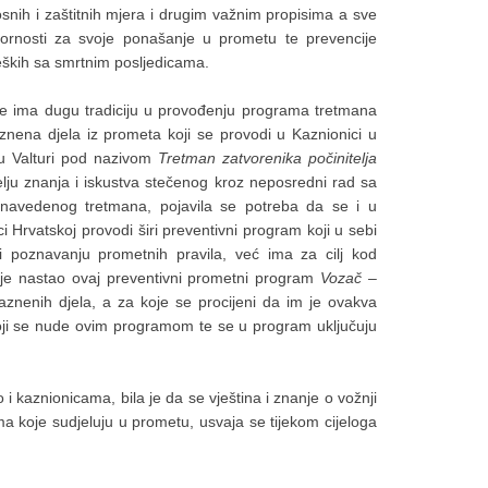
osnih i zaštitnih mjera i drugim važnim propisima a sve
ovornosti za svoje ponašanje u prometu te prevencije
ških sa smrtnim posljedicama.
ke ima dugu tradiciju u provođenju programa tretmana
nena djela iz prometa koji se provodi u Kaznionici u
 u Valturi pod nazivom
Tretman zatvorenika počinitelja
lju znanja i iskustva stečenog kroz neposredni rad sa
 navedenog tretmana, pojavila se potreba da se i u
 Hrvatskoj provodi širi preventivni program koji u sebi
i poznavanju prometnih pravila, već ima za cilj kod
ko je nastao ovaj preventivni prometni program
Vozač –
kaznenih djela, a za koje se procijeni da im je ovakva
e koji se nude ovim programom te se u program uključuju
i kaznionicama, bila je da se vještina i znanje o vožnji
 koje sudjeluju u prometu, usvaja se tijekom cijeloga