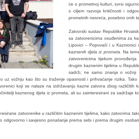
će o prometnoj kulturi, svrsi sigurn
s ciljem razvoja kritičnosti i odg
prometnih nesreća, posebno onih te
Zatvorski sustav Republike Hrvats
sa zatvorenicima osuđenima za kaz
Lipovici – Popovači i u Kaznionici
kaznenih djela iz prometa.
Na teme
zatvorenicima tijekom provođenja
drugim kaznenim tijelima u Republici
sadrži, ne samo znanja o vožnji 
ano uz vožnju kao što su traženje opasnosti i prihvaćanje rizika. Ta
tvorenici koji se nalaze na izdržavanju kazne zatvora zbog različitih 
 počinitelji kaznenog djela iz prometa, ali su zainteresirani za sadržaj
sirane zatvorenike u različitim kaznenim tijelima, kako zatvorima tako 
osno odgovorno i savjesno ponašanje prema sebi i prema drugim osobama