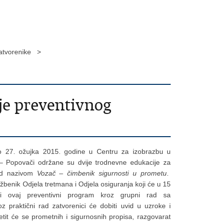
zatvorenike >
je preventivnog
o 27. ožujka 2015. godine u Centru za izobrazbu u
 – Popovači održane su dvije trodnevne edukacije za
pod nazivom
Vozač – čimbenik sigurnosti u prometu
.
užbenik Odjela tretmana i Odjela osiguranja koji će u 15
oditi ovaj preventivni program kroz grupni rad sa
oz praktični rad zatvorenici će dobiti uvid u uzroke i
etit će se prometnih i sigurnosnih propisa, razgovarat