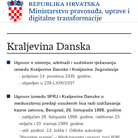
Kraljevina Danska
Ugovor o mirenju, arbitraži i sudskom rješavanju
između Kraljevine Danske i Kraljevine Jugoslavije
- potpisan 14. prosinca 1935. godine,
- objavljen u 239-LXXII/1937
Ugovor između SFRJ i Kraljevine Danske o
međusobnoj predaji osuđenih lica radi izdržavanja
kazne zatvora, Beograd, 28. listopada 1988. godine
- zaključen 28. listopada 1988. godine, ratificiran 23.
veljače i 20. travnja 1989. godine
- vidi: podtoč. 13. točke I. Odluke sukcesije
"Narodne novine" – Međunarodni ugovori, broj 8/98