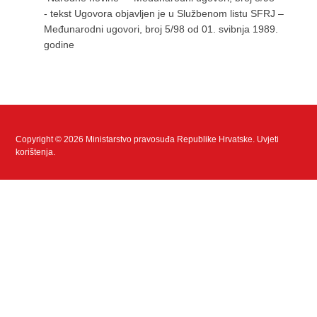
- tekst Ugovora objavljen je u Službenom listu SFRJ –
Međunarodni ugovori, broj 5/98 od 01. svibnja 1989.
godine
Copyright © 2026 Ministarstvo pravosuđa Republike Hrvatske.
Uvjeti
korištenja
.