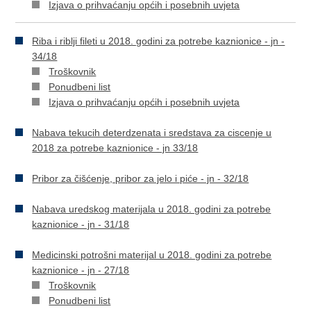
Izjava o prihvaćanju općih i posebnih uvjeta
Riba i riblji fileti u 2018. godini za potrebe kaznionice - jn -
34/18
Troškovnik
Ponudbeni list
Izjava o prihvaćanju općih i posebnih uvjeta
​
Nabava tekucih deterdzenata i sredstava za ciscenje u
2018 za potrebe kaznionice - jn 33/18
Pribor za čišćenje, pribor za jelo i piće - jn - 32/18
Nabava uredskog materijala u 2018. godini za potrebe
kaznionice - jn - 31/18
Medicinski potrošni materijal u 2018. godini za potrebe
kaznionice - jn - 27/18
Troškovnik
Ponudbeni list