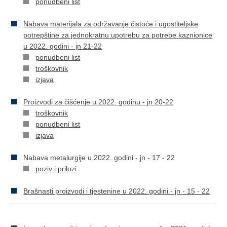
ponudbeni list
Nabava materijala za održavanje čistoće i ugostiteljske
potrepštine za jednokratnu upotrebu za potrebe kaznionice
u 2022. godini - jn 21-22
ponudbeni list
troškovnik
izjava
Proizvodi za čišćenje u 2022. godinu - jn 20-22
troškovnik
ponudbeni list
izjava
Nabava metalurgije u 2022. godini - jn - 17 - 22
poziv i prilozi
Brašnasti proizvodi i tjestenine u 2022. godini - jn - 15 - 22