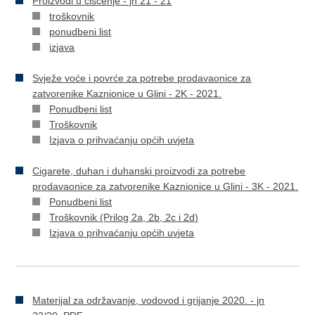
Proizvodi u čišćenje - jn 21 - 21
troškovnik
ponudbeni list
izjava
Svježe voće i povrće za potrebe prodavaonice za
zatvorenike Kaznionice u Glini - 2K - 2021.
Ponudbeni list
Troškovnik
Izjava o prihvaćanju općih uvjeta
Cigarete, duhan i duhanski proizvodi za potrebe
prodavaonice za zatvorenike Kaznionice u Glini - 3K - 2021.
Ponudbeni list
Troškovnik (Prilog 2a, 2b, 2c i 2d)
Izjava o prihvaćanju općih uvjeta
Materijal za održavanje, vodovod i grijanje 2020. - jn