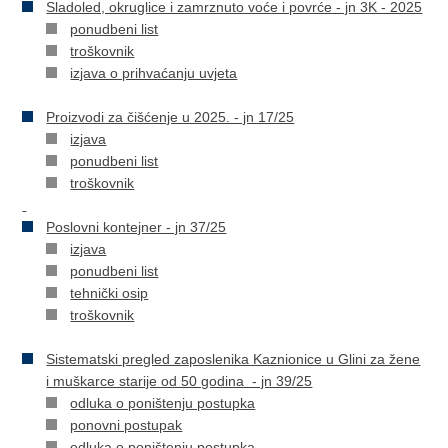
Sladoled, okruglice i zamrznuto voće i povrće - jn 3K - 2025
ponudbeni list
troškovnik
izjava o prihvaćanju uvjeta
Proizvodi za čišćenje u 2025. - jn 17/25
izjava
ponudbeni list
troškovnik
Poslovni kontejner - jn 37/25
izjava
ponudbeni list
tehnički osip
troškovnik
Sistematski pregled zaposlenika Kaznionice u Glini za žene
i muškarce starije od 50 godina - jn 39/25
odluka o poništenju postupka
ponovni postupak
odluka o poništenju postupka