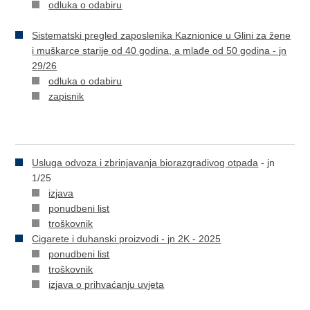
odluka o odabiru
Sistematski pregled zaposlenika Kaznionice u Glini za žene
i muškarce starije od 40 godina, a mlađe od 50 godina - jn
29/26
odluka o odabiru
zapisnik
Usluga odvoza i zbrinjavanja biorazgradivog otpada
- jn
1/25
izjava
ponudbeni list
troškovnik
Cigarete i duhanski proizvodi - jn 2K - 2025
ponudbeni list
troškovnik
izjava o prihvaćanju uvjeta