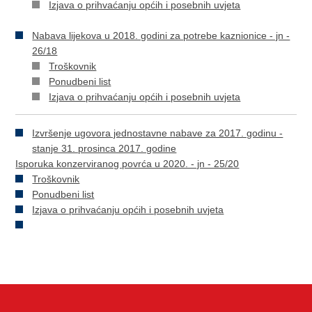
Izjava o prihvaćanju općih i posebnih uvjeta
Nabava lijekova u 2018. godini za potrebe kaznionice - jn -
26/18
Troškovnik
Ponudbeni list
Izjava o prihvaćanju općih i posebnih uvjeta
Izvršenje ugovora jednostavne nabave za 2017. godinu -
stanje 31. prosinca 2017. godine
Isporuka konzerviranog povrća u 2020. - jn - 25/20
Troškovnik
Ponudbeni list
Izjava o prihvaćanju općih i posebnih uvjeta