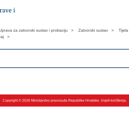
Uprava za zatvorski sustav i probaciju >
Zatvorski sustav >
Tijel
čaj >
Copyright © 2026 Ministarstvo pravosuđa Republike Hrvatske.
Uvjeti korištenja
.