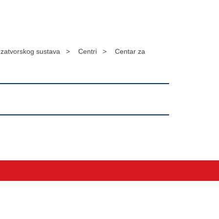
a zatvorskog sustava >
Centri >
Centar za