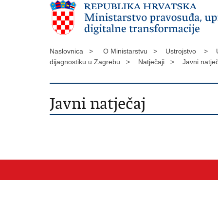
Naslovnica >
O Ministarstvu >
Ustrojstvo >
dijagnostiku u Zagrebu >
Natječaji >
Javni natje
Javni natječaj