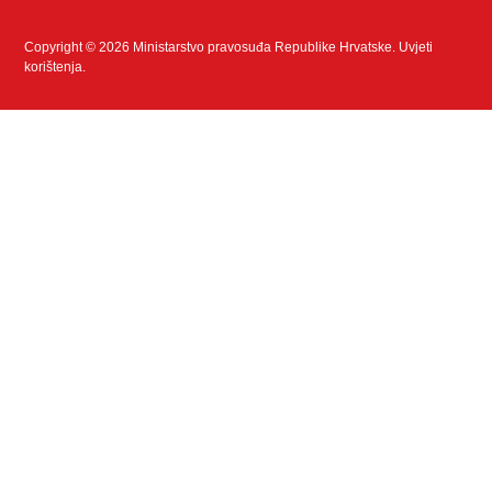
Copyright © 2026 Ministarstvo pravosuđa Republike Hrvatske.
Uvjeti
korištenja
.