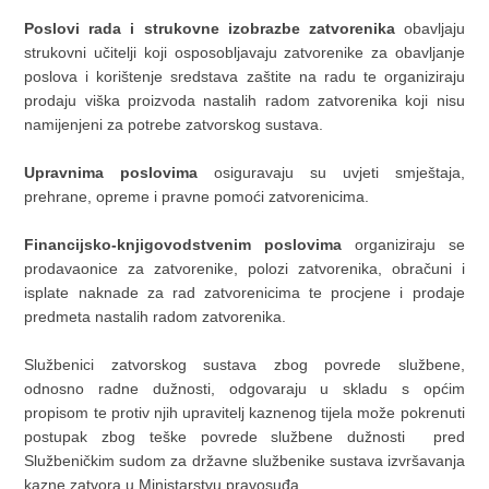
Poslovi rada i strukovne izobrazbe zatvorenika
obavljaju
strukovni učitelji koji osposobljavaju zatvorenike za obavljanje
poslova i korištenje sredstava zaštite na radu te organiziraju
prodaju viška proizvoda nastalih radom zatvorenika koji nisu
namijenjeni za potrebe zatvorskog sustava.
Upravnima poslovima
osiguravaju su uvjeti smještaja,
prehrane, opreme i pravne pomoći zatvorenicima.
Financijsko-knjigovodstvenim poslovima
organiziraju se
prodavaonice za zatvorenike, polozi zatvorenika, obračuni i
isplate naknade za rad zatvorenicima te procjene i prodaje
predmeta nastalih radom zatvorenika.
Službenici zatvorskog sustava zbog povrede službene,
odnosno radne dužnosti, odgovaraju u skladu s općim
propisom te protiv njih upravitelj kaznenog tijela može pokrenuti
postupak zbog teške povrede službene dužnosti pred
Službeničkim sudom za državne službenike sustava izvršavanja
kazne zatvora u Ministarstvu pravosuđa.