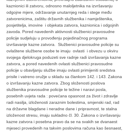
kaznionici ili zatvoru, odnosno maloljetnika na izvršavanju
odgojne mjere, održavanje unutarnjeg reda i stege među
zatvorenicima, zaštitu državnih službenika i namještenika,
posjetitelja, imovine i objekata zatvora, kaznionica i odgojnih
zavoda. Pored navedenih aktivnosti službenici pravosudne
policije sudjeluju u provođenju pojedinačnog programa
izvršavanje kazne zatvora. Službenici pravosudne policije su
ovlaštene službene osobe te imaju ovlasti i obvezu u okviru
svojega djelokruga poduzeti sve radnje radi izvršavanja kazne
zatvora, a pored navedenih ovlasti službenici pravosudne
policije u obavljanju službe imaju ovlasti primijeniti sredstva
prisile i vatreno oružje u skladu sa člankom 142. i 143. Zakona
o izvršavanju kazne zatvora. Zbog složenosti poslova
službenika pravosudne policije te težine i naravi posla,
posebnih uvjeta rada : povećana opasnost za život i zdravlje
radi nasilja, izloženosti zaraznim bolestima, smjenski rad, rad
na državne blagdane i neradne dane i pripravnost, te stalna
izloženost stresu, imaju sukladno čl. 30. Zakona o izvršavanju
kazne zatvora i posebna pravo da se na svakih se dvanaest
mjeseci provedenih na takvim poslovima računa kao šesnaest,