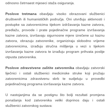
odnosno četrnaest mjeseci staža osiguranja.
Poslove tretmana
obavljaju visoko obrazovani službenici
društvenih ili humanističkih područja. Oni utvrđuju aktivnosti i
postupke sa zatvorenicima tijekom izdržavanja kazne zatvora,
predlažu, provode i prate pojedinačne programe izvršavanja
kazne zatvora, izvršavaju sigurnosne mjere izrečene uz kaznu
zatvora, obrazuju zatvorenike, organiziraju slobodno vrijeme
zatvorenicima, izrađuju stručna mišljenja u vezi s tijekom
izvršavanja kazne zatvora te izrađuju program prihvata poslije
otpusta zatvorenika.
Poslove zdravstvene zaštite zatvorenika
obavljaju zatvorski
liječnici i ostali službenici medicinske struke koji pružaju
zatvorenicima zdravstvenu skrb te sudjeluju u provedbi
pojedinačnog programa izvršavanja kazne zatvora.
U nastojanjima da se postignu što bolji rezultati promjena
ponašanja kod zatvorenika veliki doprinos daju i ostali
službenici zatvorskog sustava: