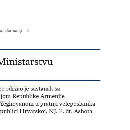
transformacije >
Ministarstvu
c održao je sastanak sa
ijom Republike Armenije
ghoyanom u pratnji veleposlanika
ublici Hrvatskoj, NJ. E. dr. Ashota