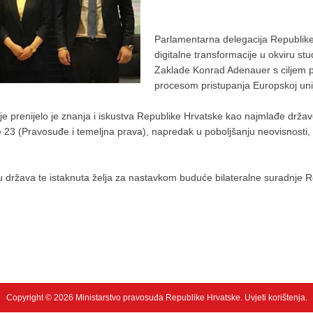
Parlamentarna delegacija Republike 
digitalne transformacije u okviru stu
Zaklade Konrad Adenauer s ciljem pr
procesom pristupanja Europskoj unij
ije prenijelo je znanja i iskustva Republike Hrvatske kao najmlađe drža
 23 (Pravosuđe i temeljna prava), napredak u poboljšanju neovisnosti, u
u država te istaknuta želja za nastavkom buduće bilateralne suradnje R
Copyright © 2026 Ministarstvo pravosuđa Republike Hrvatske.
Uvjeti korištenja
.