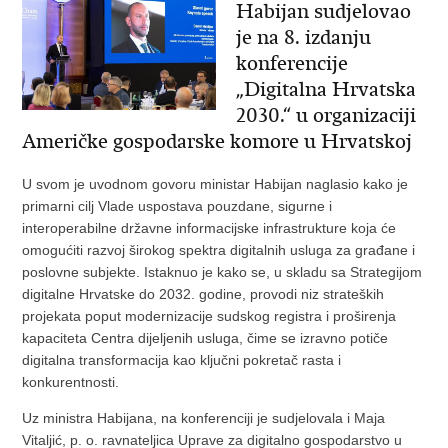
Habijan sudjelovao
je na 8. izdanju
konferencije
„Digitalna Hrvatska
2030.“ u organizaciji
Američke gospodarske komore u Hrvatskoj
U svom je uvodnom govoru ministar Habijan naglasio kako je
primarni cilj Vlade uspostava pouzdane, sigurne i
interoperabilne državne informacijske infrastrukture koja će
omogućiti razvoj širokog spektra digitalnih usluga za građane i
poslovne subjekte. Istaknuo je kako se, u skladu sa Strategijom
digitalne Hrvatske do 2032. godine, provodi niz strateških
projekata poput modernizacije sudskog registra i proširenja
kapaciteta Centra dijeljenih usluga, čime se izravno potiče
digitalna transformacija kao ključni pokretač rasta i
konkurentnosti.
Uz ministra Habijana, na konferenciji je sudjelovala i Maja
Vitaljić, p. o. ravnateljica Uprave za digitalno gospodarstvo u