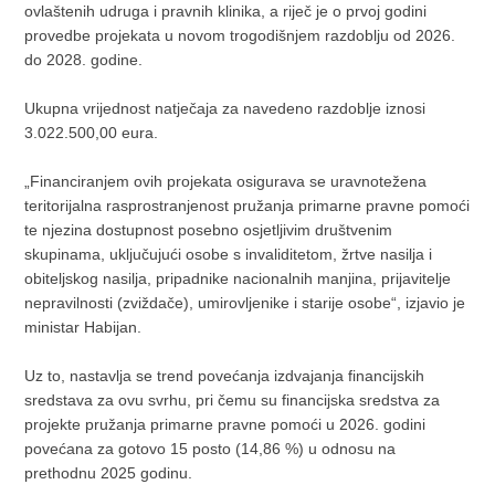
ovlaštenih udruga i pravnih klinika, a riječ je o prvoj godini
provedbe projekata u novom trogodišnjem razdoblju od 2026.
do 2028. godine.
Ukupna vrijednost natječaja za navedeno razdoblje iznosi
3.022.500,00 eura.
„Financiranjem ovih projekata osigurava se uravnotežena
teritorijalna rasprostranjenost pružanja primarne pravne pomoći
te njezina dostupnost posebno osjetljivim društvenim
skupinama, uključujući osobe s invaliditetom, žrtve nasilja i
obiteljskog nasilja, pripadnike nacionalnih manjina, prijavitelje
nepravilnosti (zviždače), umirovljenike i starije osobe“, izjavio je
ministar Habijan.
Uz to, nastavlja se trend povećanja izdvajanja financijskih
sredstava za ovu svrhu, pri čemu su financijska sredstva za
projekte pružanja primarne pravne pomoći u 2026. godini
povećana za gotovo 15 posto (14,86 %) u odnosu na
prethodnu 2025 godinu.