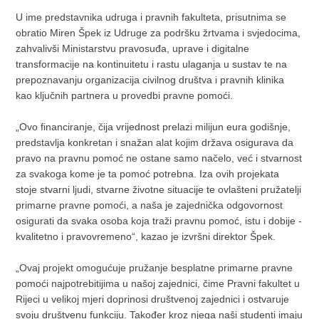
U ime predstavnika udruga i pravnih fakulteta, prisutnima se
obratio Miren Špek iz Udruge za podršku žrtvama i svjedocima,
zahvalivši Ministarstvu pravosuđa, uprave i digitalne
transformacije na kontinuitetu i rastu ulaganja u sustav te na
prepoznavanju organizacija civilnog društva i pravnih klinika
kao ključnih partnera u provedbi pravne pomoći.
„Ovo financiranje, čija vrijednost prelazi milijun eura godišnje,
predstavlja konkretan i snažan alat kojim država osigurava da
pravo na pravnu pomoć ne ostane samo načelo, već i stvarnost
za svakoga kome je ta pomoć potrebna. Iza ovih projekata
stoje stvarni ljudi, stvarne životne situacije te ovlašteni pružatelji
primarne pravne pomoći, a naša je zajednička odgovornost
osigurati da svaka osoba koja traži pravnu pomoć, istu i dobije -
kvalitetno i pravovremeno“, kazao je izvršni direktor Špek.
„Ovaj projekt omogućuje pružanje besplatne primarne pravne
pomoći najpotrebitijima u našoj zajednici, čime Pravni fakultet u
Rijeci u velikoj mjeri doprinosi društvenoj zajednici i ostvaruje
svoju društvenu funkciju. Također kroz njega naši studenti imaju