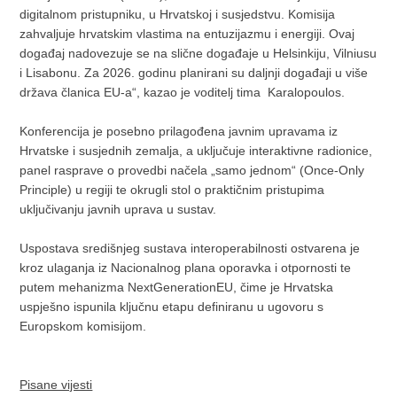
digitalnom pristupniku, u Hrvatskoj i susjedstvu. Komisija
zahvaljuje hrvatskim vlastima na entuzijazmu i energiji. Ovaj
događaj nadovezuje se na slične događaje u Helsinkiju, Vilniusu
i Lisabonu. Za 2026. godinu planirani su daljnji događaji u više
država članica EU-a“, kazao je voditelj tima Karalopoulos.
Konferencija je posebno prilagođena javnim upravama iz
Hrvatske i susjednih zemalja, a uključuje interaktivne radionice,
panel rasprave o provedbi načela „samo jednom“ (Once-Only
Principle) u regiji te okrugli stol o praktičnim pristupima
uključivanju javnih uprava u sustav.
Uspostava središnjeg sustava interoperabilnosti ostvarena je
kroz ulaganja iz Nacionalnog plana oporavka i otpornosti te
putem mehanizma NextGenerationEU, čime je Hrvatska
uspješno ispunila ključnu etapu definiranu u ugovoru s
Europskom komisijom.
Pisane vijesti