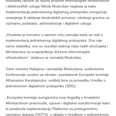
Ravnatelj Uprave za razvoj državne informacijske infrastrukture
i elektroničkih usluga Nikola Modrušan naglasio je kako
implementacija jedinstvenog digitalnog pristupnika omogućuje
smanjenje ili ukidanje birokratskih procesa i ukidanje granica za
razmjenu podataka, administracije i digitalnih usluga.
„Hrvatska je trenutno u samom vrhu zemalja kada se radi o
implementaciji jedinstvenog digitalnog pristupnika. Ovo nije
samo statistika, ovo su rezultati stalnog rada naših stručnjaka i
Ministarstva na unaprjeđenju državne informacijske
infrastrukture“, istaknuo je ravnatelj Modrušan.
Osim ministra Habijana i ravnatelja Modrušana, sudionicima
konferencije uvodno se obratio i predstavnik Europske komisije
Athanasios Karalopoulos, voditelj tima za provedbu Uredbe o
jedinstvenom digitalnom pristupniku (SDG).
„Europska komisija suorganizira ovaj događaj s hrvatskim
Ministarstvom pravosuđa, uprave i digitalne transformacije kako
bi potaknula implementaciju Platforme za prekograničnu
razmjenu dokaza (OOTS), u skladu s Uredbom o jedinstvenom