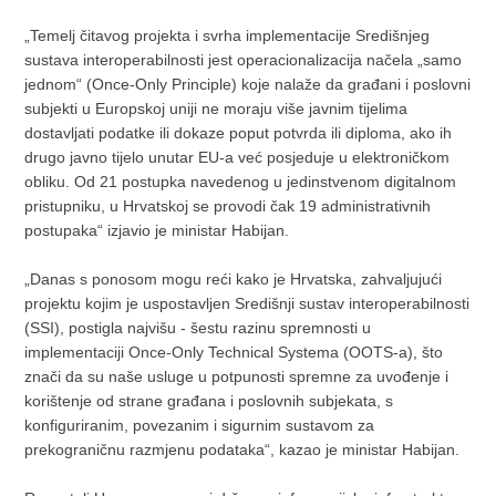
„Temelj čitavog projekta i svrha implementacije Središnjeg
sustava interoperabilnosti jest operacionalizacija načela „samo
jednom“ (Once-Only Principle) koje nalaže da građani i poslovni
subjekti u Europskoj uniji ne moraju više javnim tijelima
dostavljati podatke ili dokaze poput potvrda ili diploma, ako ih
drugo javno tijelo unutar EU-a već posjeduje u elektroničkom
obliku. Od 21 postupka navedenog u jedinstvenom digitalnom
pristupniku, u Hrvatskoj se provodi čak 19 administrativnih
postupaka“ izjavio je ministar Habijan.
„Danas s ponosom mogu reći kako je Hrvatska, zahvaljujući
projektu kojim je uspostavljen Središnji sustav interoperabilnosti
(SSI), postigla najvišu - šestu razinu spremnosti u
implementaciji Once-Only Technical Systema (OOTS-a), što
znači da su naše usluge u potpunosti spremne za uvođenje i
korištenje od strane građana i poslovnih subjekata, s
konfiguriranim, povezanim i sigurnim sustavom za
prekograničnu razmjenu podataka“, kazao je ministar Habijan.