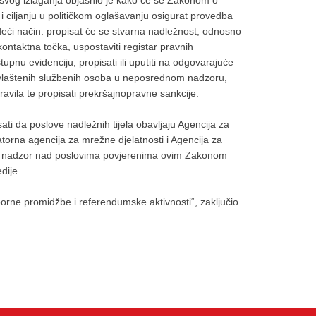
 svog izlaganja objasnio je kako će se Zakonom o
i ciljanju u političkom oglašavanju osigurat provedba
deći način: propisat će se stvarna nadležnost, odnosno
kontaktna točka, uspostaviti registar pravnih
upnu evidenciju, propisati ili uputiti na odgovarajuće
ovlaštenih službenih osoba u neposrednom nadzoru,
avila te propisati prekršajnopravne sankcije.
i da poslove nadležnih tijela obavljaju Agencija za
atorna agencija za mrežne djelatnosti i Agencija za
ni nadzor nad poslovima povjerenima ovim Zakonom
dije.
orne promidžbe i referendumske aktivnosti“, zaključio