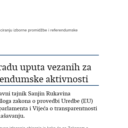
nciranju izborne promidžbe i referendumske
radu uputa vezanih za
erendumske aktivnosti
žavni tajnik Sanjin Rukavina
edloga zakona o provedbi Uredbe (EU)
arlamenta i Vijeća o transparentnosti
lašavanju.