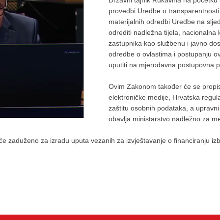
Državni tajnik Rukavina na početku
provedbi Uredbe o transparentnosti 
materijalnih odredbi Uredbe na slje
odrediti nadležna tijela, nacionalna 
zastupnika kao službenu i javno dost
odredbe o ovlastima i postupanju 
uputiti na mjerodavna postupovna pr
Ovim Zakonom također će se propisat
elektroničke medije, Hrvatska regul
zaštitu osobnih podataka, a uprav
obavlja ministarstvo nadležno za me
e zaduženo za izradu uputa vezanih za izvještavanje o financiranju izb