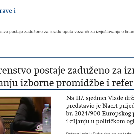
stvo postaje zaduženo za izradu uputa vezanih za izvještavanje o fina
enstvo postaje zaduženo za iz
iranju izborne promidžbe i ref
Na 117. sjednici Vlade dr
predstavio je Nacrt prij
br. 2024/900 Europskog p
i ciljanju u političkom og