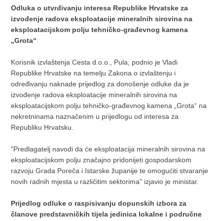
Odluka o utvrđivanju interesa Republike Hrvatske za
izvođenje radova eksploatacije mineralnih sirovina na
eksploatacijskom polju tehničko-građevnog kamena
„Grota“
Korisnik izvlaštenja Cesta d.o.o., Pula, podnio je Vladi
Republike Hrvatske na temelju Zakona o izvlaštenju i
određivanju naknade prijedlog za donošenje odluke da je
izvođenje radova eksploatacije mineralnih sirovina na
eksploatacijskom polju tehničko-građevnog kamena „Grota“ na
nekretninama naznačenim u prijedlogu od interesa za
Republiku Hrvatsku.​
"Predlagatelj navodi da će eksploatacija mineralnih sirovina na
eksploatacijskom polju značajno pridonijeti gospodarskom
razvoju Grada Poreča i Istarske županije te omogućiti stvaranje
novih radnih mjesta u različitim sektorima" izjavio je ministar.
Prijedlog odluke o raspisivanju dopunskih izbora za
članove predstavničkih tijela jedinica lokalne i područne