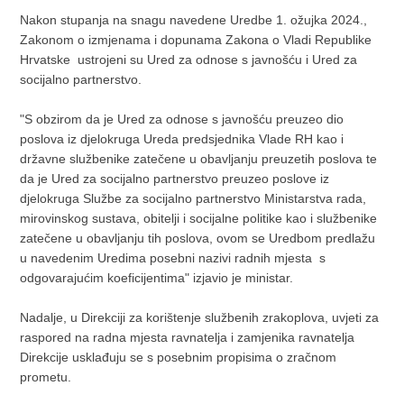
Nakon stupanja na snagu navedene Uredbe 1. ožujka 2024.,
Zakonom o izmjenama i dopunama Zakona o Vladi Republike
Hrvatske ustrojeni su Ured za odnose s javnošću i Ured za
socijalno partnerstvo.
"​S obzirom da je Ured za odnose s javnošću preuzeo dio
poslova iz djelokruga Ureda predsjednika Vlade RH kao i
državne službenike zatečene u obavljanju preuzetih poslova te
da je Ured za socijalno partnerstvo preuzeo poslove iz
djelokruga Službe za socijalno partnerstvo Ministarstva rada,
mirovinskog sustava, obitelji i socijalne politike kao i službenike
zatečene u obavljanju tih poslova, ovom se Uredbom predlažu
u navedenim Uredima posebni nazivi radnih mjesta s
odgovarajućim koeficijentima" izjavio je ministar.
Nadalje, u Direkciji za korištenje službenih zrakoplova, uvjeti za
raspored na radna mjesta ravnatelja i zamjenika ravnatelja
Direkcije usklađuju se s posebnim propisima o zračnom
prometu.