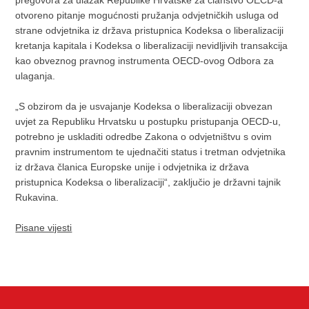
pregovora za ulazak Republike Hrvatske za članstvo OECD-a
otvoreno pitanje mogućnosti pružanja odvjetničkih usluga od
strane odvjetnika iz država pristupnica Kodeksa o liberalizaciji
kretanja kapitala i Kodeksa o liberalizaciji nevidljivih transakcija
kao obveznog pravnog instrumenta OECD-ovog Odbora za
ulaganja.
„S obzirom da je usvajanje Kodeksa o liberalizaciji obvezan
uvjet za Republiku Hrvatsku u postupku pristupanja OECD-u,
potrebno je uskladiti odredbe Zakona o odvjetništvu s ovim
pravnim instrumentom te ujednačiti status i tretman odvjetnika
iz država članica Europske unije i odvjetnika iz država
pristupnica Kodeksa o liberalizaciji“, zaključio je državni tajnik
Rukavina.
Pisane vijesti