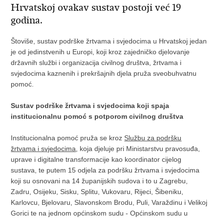
Hrvatskoj ovakav sustav postoji već 19
godina.
Štoviše, sustav podrške žrtvama i svjedocima u Hrvatskoj jedan
je od jedinstvenih u Europi, koji kroz zajedničko djelovanje
državnih službi i organizacija civilnog društva, žrtvama i
svjedocima kaznenih i prekršajnih djela pruža sveobuhvatnu
pomoć.
Sustav podrške žrtvama i svjedocima koji spaja
institucionalnu pomoć s potporom civilnog društva
Institucionalna pomoć pruža se kroz
Službu za podršku
žrtvama i svjedocima
, koja djeluje pri Ministarstvu pravosuđa,
uprave i digitalne transformacije kao koordinator cijelog
sustava, te putem 15 odjela za podršku žrtvama i svjedocima
koji su osnovani na 14 županijskih sudova i to u Zagrebu,
Zadru, Osijeku, Sisku, Splitu, Vukovaru, Rijeci, Šibeniku,
Karlovcu, Bjelovaru, Slavonskom Brodu, Puli, Varaždinu i Velikoj
Gorici te na jednom općinskom sudu - Općinskom sudu u