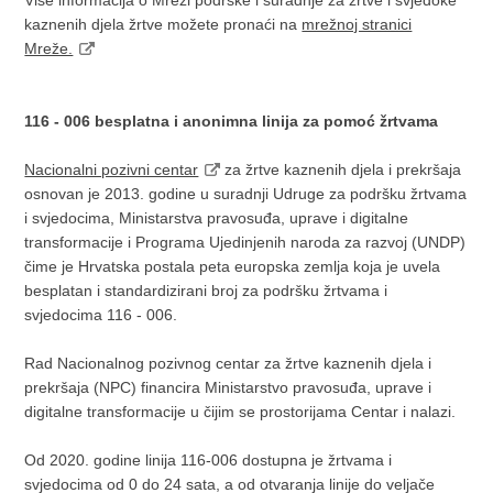
Više informacija o Mreži podrške i suradnje za žrtve i svjedoke
kaznenih djela žrtve možete pronaći na
mrežnoj stranici
Mreže.
116 - 006 besplatna i anonimna linija za pomoć žrtvama
Nacionalni pozivni centar
za žrtve kaznenih djela i prekršaja
osnovan je 2013. godine u suradnji Udruge za podršku žrtvama
i svjedocima, Ministarstva pravosuđa, uprave i digitalne
transformacije i Programa Ujedinjenih naroda za razvoj (UNDP)
čime je Hrvatska postala peta europska zemlja koja je uvela
besplatan i standardizirani broj za podršku žrtvama i
svjedocima 116 - 006.
Rad Nacionalnog pozivnog centar za žrtve kaznenih djela i
prekršaja (NPC) financira Ministarstvo pravosuđa, uprave i
digitalne transformacije u čijim se prostorijama Centar i nalazi.
Od 2020. godine linija 116-006 dostupna je žrtvama i
svjedocima od 0 do 24 sata, a od otvaranja linije do veljače