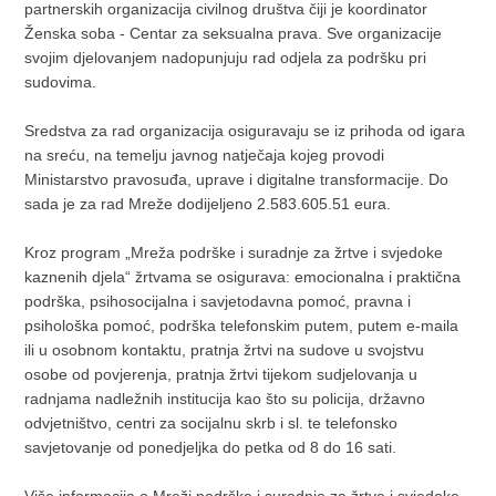
partnerskih organizacija civilnog društva čiji je koordinator
Ženska soba - Centar za seksualna prava. Sve organizacije
svojim djelovanjem nadopunjuju rad odjela za podršku pri
sudovima.
Sredstva za rad organizacija osiguravaju se iz prihoda od igara
na sreću, na temelju javnog natječaja kojeg provodi
Ministarstvo pravosuđa, uprave i digitalne transformacije. Do
sada je za rad Mreže dodijeljeno 2.583.605.51 eura.
Kroz program „Mreža podrške i suradnje za žrtve i svjedoke
kaznenih djela“ žrtvama se osigurava: emocionalna i praktična
podrška, psihosocijalna i savjetodavna pomoć, pravna i
psihološka pomoć, podrška telefonskim putem, putem e-maila
ili u osobnom kontaktu, pratnja žrtvi na sudove u svojstvu
osobe od povjerenja, pratnja žrtvi tijekom sudjelovanja u
radnjama nadležnih institucija kao što su policija, državno
odvjetništvo, centri za socijalnu skrb i sl. te telefonsko
savjetovanje od ponedjeljka do petka od 8 do 16 sati.