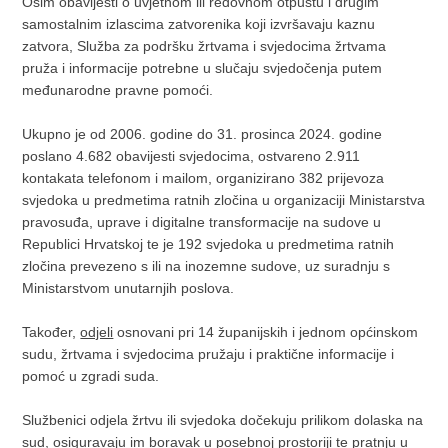
Osim obavijesti o uvjetnom ili redovnom otpustu i drugim
samostalnim izlascima zatvorenika koji izvršavaju kaznu
zatvora, Služba za podršku žrtvama i svjedocima žrtvama
pruža i informacije potrebne u slučaju svjedočenja putem
međunarodne pravne pomoći.
Ukupno je od 2006. godine do 31. prosinca 2024. godine
poslano 4.682 obavijesti svjedocima, ostvareno 2.911
kontakata telefonom i mailom, organizirano 382 prijevoza
svjedoka u predmetima ratnih zločina u organizaciji Ministarstva
pravosuđa, uprave i digitalne transformacije na sudove u
Republici Hrvatskoj te je 192 svjedoka u predmetima ratnih
zločina prevezeno s ili na inozemne sudove, uz suradnju s
Ministarstvom unutarnjih poslova.
Također,
odjeli
osnovani pri 14 županijskih i jednom općinskom
sudu, žrtvama i svjedocima pružaju i praktične informacije i
pomoć u zgradi suda.
Službenici odjela žrtvu ili svjedoka dočekuju prilikom dolaska na
sud, osiguravaju im boravak u posebnoj prostoriji te pratnju u