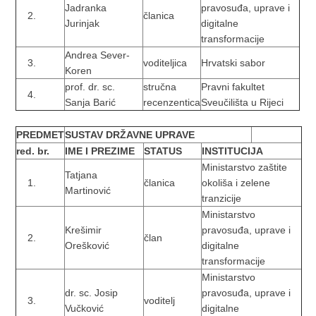
Jadranka
pravosuđa, uprave i
članica
Jurinjak
digitalne
transformacije
Andrea Sever-
voditeljica
Hrvatski sabor
Koren
prof. dr. sc.
stručna
Pravni fakultet
Sanja Barić
recenzentica
Sveučilišta u Rijeci
PREDMET
SUSTAV DRŽAVNE UPRAVE
red. br.
IME I PREZIME
STATUS
INSTITUCIJA
Ministarstvo zaštite
Tatjana
članica
okoliša i zelene
Martinović
tranzicije
Ministarstvo
Krešimir
pravosuđa, uprave i
član
Orešković
digitalne
transformacije
Ministarstvo
dr. sc. Josip
pravosuđa, uprave i
voditelj
Vučković
digitalne