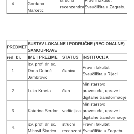
stručna
Pravni fakultet
Gordana
recenzentica
Sveučilišta u Zagrebu
Marčetić
SUSTAV LOKALNE I PODRUČNE (REGIONALNE)
PREDMET
SAMOUPRAVE
red. br.
IME I PREZIME
STATUS
INSTITUCIJA
izv. prof. dr. sc.
Pravni fakultet
Dana Dobrić
članica
Sveučilišta u Rijeci
Jambrović
Ministarstvo
Luka Krneta
član
pravosuđa, uprave i
digitalne transformacije
Ministarstvo
Katarina Serdar
voditeljica
pravosuđa, uprave i
digitalne transformacije
izv. prof. dr. sc.
stručni
Pravni fakultet
Mihovil Škarica
recenzent
Sveučilišta u Zagrebu