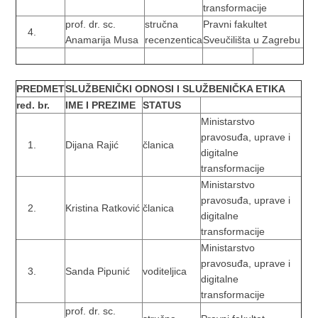
transformacije
prof. dr. sc.
stručna
Pravni fakultet
Anamarija Musa
recenzentica
Sveučilišta u Zagrebu
PREDMET
SLUŽBENIČKI ODNOSI I SLUŽBENIČKA ETIKA
red. br.
IME I PREZIME
STATUS
Ministarstvo
pravosuđa, uprave i
Dijana Rajić
članica
digitalne
transformacije
Ministarstvo
pravosuđa, uprave i
Kristina Ratković
članica
digitalne
transformacije
Ministarstvo
pravosuđa, uprave i
Sanda Pipunić
voditeljica
digitalne
transformacije
prof. dr. sc.