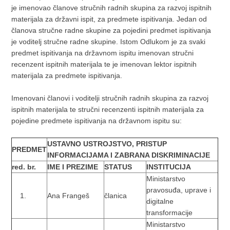
je imenovao članove stručnih radnih skupina za razvoj ispitnih
materijala za državni ispit, za predmete ispitivanja. Jedan od
članova stručne radne skupine za pojedini predmet ispitivanja
je voditelj stručne radne skupine. Istom Odlukom je za svaki
predmet ispitivanja na državnom ispitu imenovan stručni
recenzent ispitnih materijala te je imenovan lektor ispitnih
materijala za predmete ispitivanja.
Imenovani članovi i voditelji stručnih radnih skupina za razvoj
ispitnih materijala te stručni recenzenti ispitnih materijala za
pojedine predmete ispitivanja na državnom ispitu su:
USTAVNO USTROJSTVO, PRISTUP
PREDMET
INFORMACIJAMA I ZABRANA DISKRIMINACIJE
red. br.
IME I PREZIME
STATUS
INSTITUCIJA
Ministarstvo
pravosuđa, uprave i
Ana Frangeš
članica
digitalne
transformacije
Ministarstvo