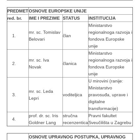
PREDMET
OSNOVE EUROPSKE UNIJE
red. br.
IME I PREZIME
STATUS
INSTITUCIJA
Ministarstvo
mr. sc. Tomislav
regionalnoga razvoja i
član
Belovari
fondova Europske
unije
Ministarstvo
mr. sc. Iva
regionalnoga razvoja i
članica
Novak
fondova Europske
unije
U mirovini (ranije:
Ministarstvo
mr. sc. Leda
voditeljica
pravosuđa, uprave i
Lepri
digitalne
transformacije)
prof. dr. sc. Iris
stručna
Pravni fakultet
Goldner Lang
recenzentica
Sveučilišta u Zagrebu
OSNOVE UPRAVNOG POSTUPKA, UPRAVNOG