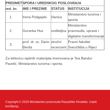
PREDMET
SPORA I UREDSKOG POSLOVANJA
red. br.
IME I PREZIME
STATUS
INSTITUCIJA
Ministarstvo turizma i
Irena Podgajski
članica
sporta
Ministarstvo
Goranka Hus
voditeljica
pravosuđa, uprave i
digitalne transformacije
prof. dr. sc. Dario
stručni
Pravni fakultet
Đerđa
recenzent
Sveučilišta u Rijeci
Za lektoricu ispitnih materijala imenovana je Tea Bandur
Pavelić, Ministarstvo turizma i sporta.
Copyright © 2026 Ministarstvo pravosuđa Republike Hrvatske.
Uvjeti
korištenja
.