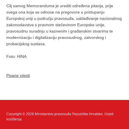
Cilj samog Memoranduma je urediti određena pitanja, prije
svega ona koja se odnose na pregovore u pristupanju
Europskoj uniji u području pravosuđa, usklađivanje nacionalnog
zakonodavstva s pravnom stečevinom Europske unije,
pravosudnu suradnju u kaznenim i građanskim stvarima te
modernizaciju i digitalizaciju pravosudnog, zatvorskog i
probacijskog sustava.
Foto: HINA
Pisane vijesti
Copyright © 2026 Ministarstvo pravosuđa Republike Hrvatske.
Uvjeti
korištenja
.