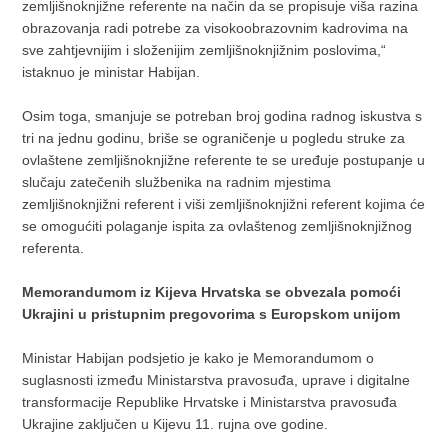
zemljišnoknjižne referente na način da se propisuje viša razina
obrazovanja radi potrebe za visokoobrazovnim kadrovima na
sve zahtjevnijim i složenijim zemljišnoknjižnim poslovima,“
istaknuo je ministar Habijan.
Osim toga, smanjuje se potreban broj godina radnog iskustva s
tri na jednu godinu, briše se ograničenje u pogledu struke za
ovlaštene zemljišnoknjižne referente te se uređuje postupanje u
slučaju zatečenih službenika na radnim mjestima
zemljišnoknjižni referent i viši zemljišnoknjižni referent kojima će
se omogućiti polaganje ispita za ovlaštenog zemljišnoknjižnog
referenta.
Memorandumom iz Kijeva Hrvatska se obvezala pomoći
Ukrajini u pristupnim pregovorima s Europskom unijom
Ministar Habijan podsjetio je kako je Memorandumom o
suglasnosti između Ministarstva pravosuđa, uprave i digitalne
transformacije Republike Hrvatske i Ministarstva pravosuđa
Ukrajine zaključen u Kijevu 11. rujna ove godine.