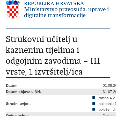
Strukovni učitelj u
kaznenim tijelima i
odgojnim zavodima – III
vrste, 1 izvršitelj/ica
Datum
:
01.08.2
Datum objave u NN:
31.07.2
razina 4.2
Stručni uvjeti:
najmanje 
položen drž
Opis poslova:
Opis pos